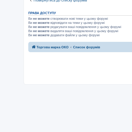
Повернутись до списку форумів
ПРАВА ДОСТУПУ
Ви
не можете
створювати нові теми у цьому форумі
Ви
не можете
відповідати на теми у цьому форумі
Ви
не можете
редагувати ваші повідомлення у цьому форумі
Ви
не можете
видаляти ваші повідомлення у цьому форумі
Ви
не можете
додавати файли у цьому форумі
Торгова марка ОКО
Список форумів