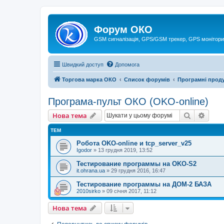
Форум ОКО
GSM сигналізація, GPS/GSM трекер, GPS монітори
Швидкий доступ
Допомога
Торгова марка ОКО
Список форумів
Програмні прод
Програма-пульт ОКО (OKO-online)
Пошук
Розш
Нова тема
ТЕМ
Робота OKO-online и tcp_server_v25
Igodor
»
13 грудня 2019, 13:52
Тестирование программы на OKO-S2
it.ohrana.ua
»
29 грудня 2016, 16:47
Тестирование программы на ДОМ-2 БАЗА
2010sirko
»
09 січня 2017, 11:12
Нова тема