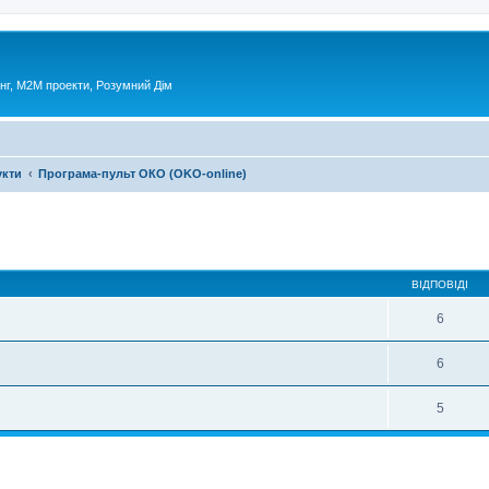
нг, М2М проекти, Розумний Дім
укти
Програма-пульт ОКО (OKO-online)
ирений пошук
ВІДПОВІДІ
6
6
5