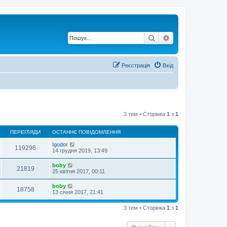
Пошук
Розширений по
Реєстрація
Вхід
3 тем • Сторінка
1
з
1
ПЕРЕГЛЯДИ
ОСТАННЄ ПОВІДОМЛЕННЯ
Igodor
119296
14 грудня 2019, 13:49
boby
21819
25 квітня 2017, 00:11
boby
18758
13 січня 2017, 21:41
3 тем • Сторінка
1
з
1