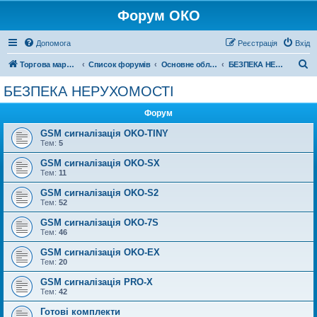
Форум ОКО
Допомога
Реєстрація
Вхід
П
Торгова марка ОКО
Список форумів
Основне обладнання
БЕЗПЕКА НЕРУХОМОСТІ
о
БЕЗПЕКА НЕРУХОМОСТІ
ш
Форум
у
к
GSM сигналізація OKO-TINY
Тем:
5
GSM сигналізація OKO-SX
Тем:
11
GSM сигналізація OKO-S2
Тем:
52
GSM сигналізація OKO-7S
Тем:
46
GSM сигналізація OKO-EX
Тем:
20
GSM сигналізація PRO-X
Тем:
42
Готові комплекти