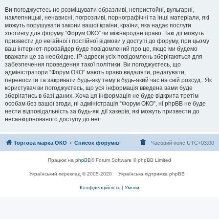
Ви погоджуєтесь не розміщувати образливі, непристойні, вульгарні,
наклепницькі, ненависні, погрозливі, порнографічні та інші матеріали, які
можуть порушувати закони вашої країни, країни, яка надає послуги
хостингу для форуму “Форум ОКО” чи міжнародне право. Такі дії можуть
призвести до негайної і постійної відмови у доступі до форуму, при цьому
ваш інтернет-провайдер буде повідомлений про це, якщо ми будемо
вважати це за необхідне. IP-адреси усіх повідомлень зберігаються для
забезпечення проведення такої політики. Ви погоджуєтесь, що
адміністратори “Форум ОКО” мають право видаляти, редагувати,
переносити та закривати будь-яку тему в будь-який час на свій розсуд . Як
користувач ви погоджуєтесь, що уся інформація введена вами буде
зберігатись в базі даних. Хоча ця інформація не буде відкрита третім
особам без вашої згоди, ні адміністрація “Форум ОКО”, ні phpBB не буде
нести відповідальність за будь-які дії хакерів, які можуть призвести до
несанкціонованого доступу до неї.
Торгова марка ОКО
Список форумів
Часовий пояс
UTC+03:00
Працює на
phpBB
® Forum Software © phpBB Limited
Український переклад © 2005-2020
Українська підтримка phpBB
Конфіденційність
|
Умови