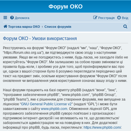
Форум ОКО
Допомога
Реєстрація
Вхід
П
Торгова марка ОКО
Список форумів
о
Форум ОКО - Умови використання
ш
у
Реєструючись на форумі “Форум ОКО” (надалі “ми”, “наш”, “Форум ОКО”,
“https://forum.oko.org.ua”), ви підтверджуєте свою згоду з наступними
к
умовами. Якщо ви не погоджуєтесь з ними, будь ласка, не заходьте і/або не
користуйтесь “Форум ОКО”. Ми залишаємо за собою право змінювати ці
правила будь-коли, і зробимо усе для того, щоб проінформувати вас про
це, однак з вашої сторони було б розумно переглядати періодично цей
текст на предмет змін, оскільки користування форумом “Форум ОКО” після
оновлення чи виправлення умов користування означає вашу згоду з ними.
Наші форуми працюють на базі скрипту phpBB (надалі “вони”, “їхнє”,
“програмне забезпечення phpBB”, “www.phpbb.com”, “phpBB Group”,
“phpBB Teams”), яке є рішенням для створення форумів, яке випущене за
ліцензією “
GNU General Public License v2
” (надалі “GPL”) і може бути
завантаженим з сайту
www.phpbb.com
. Обмеження ліцензії GPL для
програмного забезпечення phpBB суворо пов'язані з організацією і
підтримкою інтернет-дискусій і не впливають на те, що дозволяється/
забороняється адміністрацією чи на поведінку в них. Для додаткової
інформації про phpBB, будь ласка, перегляньте:
https://www.phpbb.com/
.