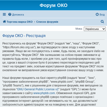
Форум ОКО
Допомога
Вхід
П
Торгова марка ОКО
Список форумів
о
Мова:
ш
Форум ОКО - Реєстрація
у
Реєструючись на форумі “Форум ОКО” (надалі “ми”, “наш”, “Форум ОКО”,
к
“https://forum.oko.org.ua”), ви підтверджуєте свою згоду з наступними
умовами. Якщо ви не погоджуєтесь з ними, будь ласка, не заходьте і/або не
користуйтесь “Форум ОКО”. Ми залишаємо за собою право змінювати ці
правила будь-коли, і зробимо усе для того, щоб проінформувати вас про
це, однак з вашої сторони було б розумно переглядати періодично цей
текст на предмет змін, оскільки користування форумом “Форум ОКО” після
оновлення чи виправлення умов користування означає вашу згоду з ними.
Наші форуми працюють на базі скрипту phpBB (надалі “вони”, “їхнє”,
“програмне забезпечення phpBB”, “www.phpbb.com”, “phpBB Group”,
“phpBB Teams”), яке є рішенням для створення форумів, яке випущене за
ліцензією “
GNU General Public License v2
” (надалі “GPL”) і може бути
завантаженим з сайту
www.phpbb.com
. Обмеження ліцензії GPL для
програмного забезпечення phpBB суворо пов'язані з організацією і
підтримкою інтернет-дискусій і не впливають на те, що дозволяється/
забороняється адміністрацією чи на поведінку в них. Для додаткової