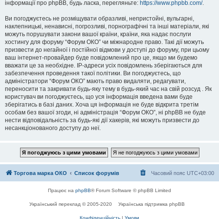
інформації про phpBB, будь ласка, перегляньте:
https://www.phpbb.com/
.
Ви погоджуєтесь не розміщувати образливі, непристойні, вульгарні,
наклепницькі, ненависні, погрозливі, порнографічні та інші матеріали, які
можуть порушувати закони вашої країни, країни, яка надає послуги
хостингу для форуму “Форум ОКО” чи міжнародне право. Такі дії можуть
призвести до негайної і постійної відмови у доступі до форуму, при цьому
ваш інтернет-провайдер буде повідомлений про це, якщо ми будемо
вважати це за необхідне. IP-адреси усіх повідомлень зберігаються для
забезпечення проведення такої політики. Ви погоджуєтесь, що
адміністратори “Форум ОКО” мають право видаляти, редагувати,
переносити та закривати будь-яку тему в будь-який час на свій розсуд . Як
користувач ви погоджуєтесь, що уся інформація введена вами буде
зберігатись в базі даних. Хоча ця інформація не буде відкрита третім
особам без вашої згоди, ні адміністрація “Форум ОКО”, ні phpBB не буде
нести відповідальність за будь-які дії хакерів, які можуть призвести до
несанкціонованого доступу до неї.
Торгова марка ОКО
Список форумів
Часовий пояс
UTC+03:00
Працює на
phpBB
® Forum Software © phpBB Limited
Український переклад © 2005-2020
Українська підтримка phpBB
Конфіденційність
|
Умови