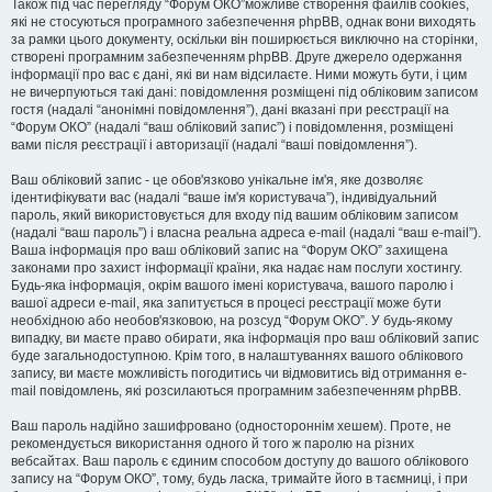
Також під час перегляду “Форум ОКО”можливе створення файлів cookies,
які не стосуються програмного забезпечення phpBB, однак вони виходять
за рамки цього документу, оскільки він поширюється виключно на сторінки,
створені програмним забезпеченням phpBB. Друге джерело одержання
інформації про вас є дані, які ви нам відсилаєте. Ними можуть бути, і цим
не вичерпуються такі дані: повідомлення розміщені під обліковим записом
гостя (надалі “анонімні повідомлення”), дані вказані при реєстрації на
“Форум ОКО” (надалі “ваш обліковий запис”) і повідомлення, розміщені
вами після реєстрації і авторизації (надалі “ваші повідомлення”).
Ваш обліковий запис - це обов'язково унікальне ім'я, яке дозволяє
ідентифікувати вас (надалі “ваше ім'я користувача”), індивідуальний
пароль, який використовується для входу під вашим обліковим записом
(надалі “ваш пароль”) і власна реальна адреса e-mail (надалі “ваш e-mail”).
Ваша інформація про ваш обліковий запис на “Форум ОКО” захищена
законами про захист інформації країни, яка надає нам послуги хостингу.
Будь-яка інформація, окрім вашого імені користувача, вашого паролю і
вашої адреси e-mail, яка запитується в процесі реєстрації може бути
необхідною або необов'язковою, на розсуд “Форум ОКО”. У будь-якому
випадку, ви маєте право обирати, яка інформація про ваш обліковий запис
буде загальнодоступною. Крім того, в налаштуваннях вашого облікового
запису, ви маєте можливість погодитись чи відмовитись від отримання e-
mail повідомлень, які розсилаються програмним забезпеченням phpBB.
Ваш пароль надійно зашифровано (одностороннім хешем). Проте, не
рекомендується використання одного й того ж паролю на різних
вебсайтах. Ваш пароль є єдиним способом доступу до вашого облікового
запису на “Форум ОКО”, тому, будь ласка, тримайте його в таємниці, і при