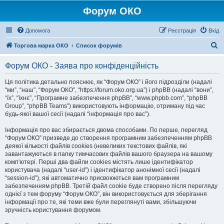
Форум ОКО
Допомога
Реєстрація
Вхід
П
Торгова марка ОКО
Список форумів
о
Форум ОКО - Заява про конфіденційність
ш
у
Ця політика детально пояснює, як “Форум ОКО” і його підрозділи (надалі
“ми”, “наш”, “Форум ОКО”, “https://forum.oko.org.ua”) і phpBB (надалі “вони”,
к
“їх”, “їхнє”, “Програмне забезпечення phpBB”, “www.phpbb.com”, “phpBB
Group”, “phpBB Teams”) використовують інформацію, отриману під час
будь-якої вашої сесії (надалі “інформація про вас”).
Інформація про вас збирається двома способами. По перше, перегляд
“Форум ОКО” призведе до створення програмним забезпеченням phpBB
деякої кількості файлів cookies (невеликих текстових файлів, які
завантажуються в папку тимчасових файлів вашого браузера на вашому
комп'ютері. Перші два файли cookies містять лише ідентифікатор
користувача (надалі “user-id”) і ідентифікатор анонімної сесії (надалі
“session-id”), які автоматично присвоюються вам програмним
забезпеченням phpBB. Третій файл cookie буде створено після перегляду
однієї з тем форуму “Форум ОКО”, він використовується для зберігання
інформації про те, які теми вже були переглянуті вами, збільшуючи
зручність користування форумом.