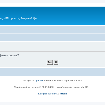
нг, М2М проекти, Розумний Дім
 файли cookie?
Працює на
phpBB
® Forum Software © phpBB Limited
Український переклад © 2005-2020
Українська підтримка phpBB
Конфіденційність
|
Умови