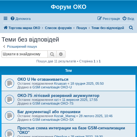
Форум ОКО
Допомога
Реєстрація
Вхід
П
Торгова марка ОКО
Список форумів
Пошук
Теми без відповідей
о
Теми без відповідей
ш
Розширений пошук
у
Пошук
Розширений пошук
к
Пошук дав 11 результатів • Сторінка
1
з
1
Тем
ОКО U Не отзваниваеться
Останнє повідомлення
Kruasan
«
18 грудня 2025, 05:50
Додано в
GSM сигналізація OKO-U
OKO-7S літієвий резервний акуммулятор
Останнє повідомлення
ozi
«
11 вересня 2025, 17:55
Додано в
GSM сигналізація OKO-7S
Баг документації або прошивки
Останнє повідомлення
Kozak_Mamaj
«
28 лютого 2025, 10:46
Додано в
GSM сигналізація OKO-SX
Простые схема интеграции на базе GSM-сигнализации
"ОКО"
Останнє повідомлення
OlegAce
«
25 квітня 2022, 19:30