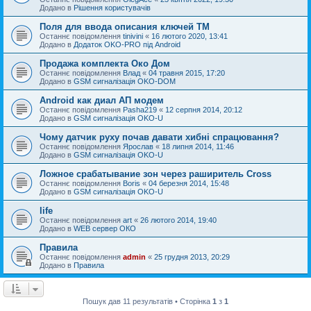
Додано в
Рішення користувачів
Поля для ввода описания ключей TM
Останнє повідомлення
tinivini
«
16 лютого 2020, 13:41
Додано в
Додаток OKO-PRO під Android
Продажа комплекта Око Дом
Останнє повідомлення
Влад
«
04 травня 2015, 17:20
Додано в
GSM сигналізація OKO-DOM
Android как диал АП модем
Останнє повідомлення
Pasha219
«
12 серпня 2014, 20:12
Додано в
GSM сигналізація OKO-U
Чому датчик руху почав давати хибні спрацювання?
Останнє повідомлення
Ярослав
«
18 липня 2014, 11:46
Додано в
GSM сигналізація OKO-U
Ложное срабатывание зон через раширитель Cross
Останнє повідомлення
Boris
«
04 березня 2014, 15:48
Додано в
GSM сигналізація OKO-U
life
Останнє повідомлення
art
«
26 лютого 2014, 19:40
Додано в
WEB сервер ОКО
Правила
Останнє повідомлення
admin
«
25 грудня 2013, 20:29
Додано в
Правила
Пошук дав 11 результатів • Сторінка
1
з
1