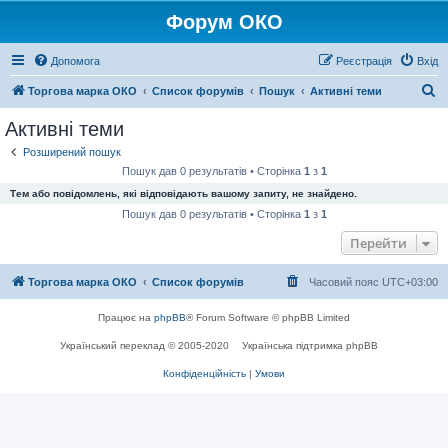
Форум ОКО
Допомога
Реєстрація
Вхід
П
Торгова марка ОКО
Список форумів
Пошук
Активні теми
о
Активні теми
ш
Розширений пошук
у
Пошук дав 0 результатів • Сторінка
1
з
1
к
Тем або повідомлень, які відповідають вашому запиту, не знайдено.
Пошук дав 0 результатів • Сторінка
1
з
1
Перейти
Торгова марка ОКО
Список форумів
Часовий пояс
UTC+03:00
Працює на
phpBB
® Forum Software © phpBB Limited
Український переклад © 2005-2020
Українська підтримка phpBB
Конфіденційність
|
Умови