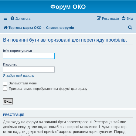
Форум ОКО
Допомога
Реєстрація
Вхід
П
Торгова марка ОКО
Список форумів
о
Ви повинні бути авторизовані для перегляду профілів.
ш
у
Ім'я користувача:
к
Пароль:
Я забув свій пароль
Запам'ятати мене
Приховати моє перебування на форумі цього разу
РЕЄСТРАЦІЯ
Для входу на форум ви повинні бути зареєстровані. Реєстрація займає
декілька секунд але надає вам більш широкі можливості. Адміністратор
може надати додаткові привілеї зареєстрованим користувачам. Перед