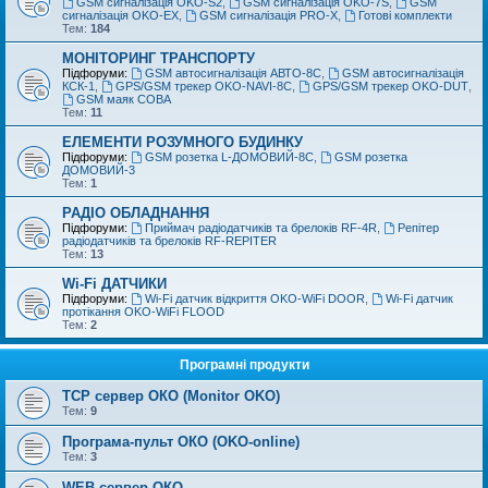
GSM сигналізація OKO-S2
,
GSM сигналізація OKO-7S
,
GSM
сигналізація OKO-EX
,
GSM сигналізація PRO-X
,
Готові комплекти
Тем:
184
МОНІТОРИНГ ТРАНСПОРТУ
Підфоруми:
GSM автосигналізація АВТО-8С
,
GSM автосигналізація
КСК-1
,
GPS/GSM трекер OKO-NAVI-8С
,
GPS/GSM трекер OKO-DUT
,
GSM маяк СОВА
Тем:
11
ЕЛЕМЕНТИ РОЗУМНОГО БУДИНКУ
Підфоруми:
GSM розетка L-ДОМОВИЙ-8С
,
GSM розетка
ДОМОВИЙ-3
Тем:
1
РАДІО ОБЛАДНАННЯ
Підфоруми:
Приймач радіодатчиків та брелоків RF-4R
,
Репітер
радіодатчиків та брелоків RF-REPITER
Тем:
13
Wi-Fi ДАТЧИКИ
Підфоруми:
Wi-Fi датчик відкриття OKO-WiFi DOOR
,
Wi-Fi датчик
протікання OKO-WiFi FLOOD
Тем:
2
Програмні продукти
TCP сервер ОКО (Monitor OKO)
Тем:
9
Програма-пульт ОКО (OKO-online)
Тем:
3
WEB сервер ОКО