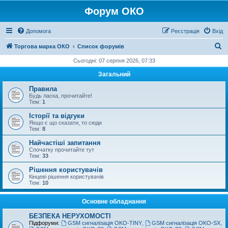
Форум ОКО
Допомога
Реєстрація
Вхід
П
Торгова марка ОКО
Список форумів
о
Сьогодні: 07 серпня 2026, 07:33
ш
Загальний
у
Правила
к
Будь ласка, прочитайте!
Тем:
1
Історії та відгуки
Якщо є що сказати, то сюди
Тем:
8
Найчастіші запитання
Спочатку прочитайте тут
Тем:
33
Рішення користувачів
Кінцеві рішення користувачів
Тем:
10
Основне обладнання
БЕЗПЕКА НЕРУХОМОСТІ
Підфоруми:
GSM сигналізація OKO-TINY
,
GSM сигналізація OKO-SX
,