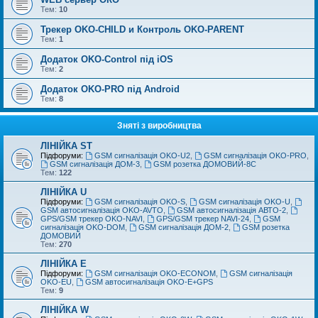
Тем:
10
Трекер OKO-CHILD и Контроль OKO-PARENT
Тем:
1
Додаток OKO-Control під iOS
Тем:
2
Додаток OKO-PRO під Android
Тем:
8
Зняті з виробництва
ЛІНІЙКА ST
Підфоруми:
GSM сигналізація OKO-U2
,
GSM сигналізація OKO-PRO
,
GSM сигналізація ДОМ-3
,
GSM розетка ДОМОВИЙ-8С
Тем:
122
ЛІНІЙКА U
Підфоруми:
GSM сигналізація OKO-S
,
GSM сигналізація OKO-U
,
GSM автосигналізація OKO-AVTO
,
GSM автосигналізація АВТО-2
,
GPS/GSM трекер OKO-NAVI
,
GPS/GSM трекер NAVI-24
,
GSM
сигналізація OKO-DOM
,
GSM сигналізація ДОМ-2
,
GSM розетка
ДОМОВИЙ
Тем:
270
ЛІНІЙКА E
Підфоруми:
GSM сигналізація OKO-ECONOM
,
GSM сигналізація
OKO-EU
,
GSM автосигналізація OKO-E+GPS
Тем:
9
ЛІНІЙКА W