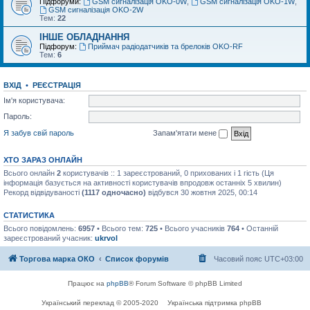
Підфоруми:
GSM сигналізація OKO-0W
,
GSM сигналізація OKO-1W
,
GSM сигналізація OKO-2W
Тем:
22
ІНШЕ ОБЛАДНАННЯ
Підфорум:
Приймач радіодатчиків та брелоків OKO-RF
Тем:
6
ВХІД
•
РЕЄСТРАЦІЯ
Ім'я користувача:
Пароль:
Я забув свій пароль
Запам'ятати мене
ХТО ЗАРАЗ ОНЛАЙН
Всього онлайн
2
користувачів :: 1 зареєстрований, 0 прихованих і 1 гість (Ця
інформація базується на активності користувачів впродовж останніх 5 хвилин)
Рекорд відвідуваності
(1117 одночасно)
відбувся 30 жовтня 2025, 00:14
СТАТИСТИКА
Всього повідомлень:
6957
• Всього тем:
725
• Всього учасників
764
• Останній
зареєстрований учасник:
ukrvol
Торгова марка ОКО
Список форумів
Часовий пояс
UTC+03:00
Працює на
phpBB
® Forum Software © phpBB Limited
Український переклад © 2005-2020
Українська підтримка phpBB