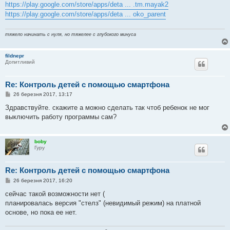
https://play.google.com/store/apps/deta ... .tm.mayak2
https://play.google.com/store/apps/deta ... oko_parent
тяжело начинать с нуля, но тяжелее с глубокого минуса
fildnepr
Допитливий
Re: Контроль детей с помощью смартфона
П
26 березня 2017, 13:17
о
в
Здравствуйте. скажите а можно сделать так чтоб ребенок не мог
і
выключить работу программы сам?
д
о
м
л
boby
е
Гуру
н
н
я
Re: Контроль детей с помощью смартфона
П
26 березня 2017, 16:20
о
в
сейчас такой возможности нет (
і
планировалась версия "стелз" (невидимый режим) на платной
д
о
основе, но пока ее нет.
м
л
е