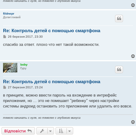
тяжело начинать с нуля, но тяжелее с глубокого минуса
н
н
я
fildnepr
Допитливий
Re: Контроль детей с помощью смартфона
П
26 березня 2017, 23:30
о
в
спасибо за ответ. плохо что нет такой возможности.
і
д
о
м
л
boby
е
Гуру
н
н
я
Re: Контроль детей с помощью смартфона
П
27 березня 2017, 15:24
о
в
в принципе, можно ввести пароль на вхождение в интрефейс
і
приложения, но ... это не помешает "ребенку" через настройки
д
о
системы андроид остановить это приложение или удалить его вовсе.
м
л
е
тяжело начинать с нуля, но тяжелее с глубокого минуса
н
н
я
Відповісти