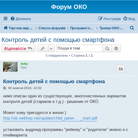
Форум ОКО
Допомога
Реєстрація
Вхід
П
Торгова марка ОКО
Список форумів
Програмні продукти
Трекер OKO-CHILD и Контроль OKO-PARENT
о
Контроль детей с помощью смартфона
ш
Пошук
Розшире
Відповісти
у
5 повідомлень • Сторінка
1
з
1
к
boby
Гуру
Контроль детей с помощью смартфона
П
30 жовтня 2016, 12:02
о
в
ниже описан один из существующих, многочисленных вариантов
і
контроля детей (стариков и т.д.) - решение от ОКО.
д
о
м
Может кому пригодится в жизни )
л
е
http://ok.webhop.net/update/child_paren ... _start.pdf
н
н
я
установить андроид-программы "ребенку" и "родителю" можно и с
плеймаркета