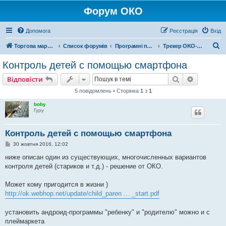
Форум ОКО
Допомога
Реєстрація
Вхід
П
Торгова марка ОКО
Список форумів
Програмні продукти
Трекер OKO-CHILD и Контроль OKO-PARENT
о
Контроль детей с помощью смартфона
ш
Пошук
Розшире
Відповісти
у
5 повідомлень • Сторінка
1
з
1
к
boby
Гуру
Контроль детей с помощью смартфона
П
30 жовтня 2016, 12:02
о
в
ниже описан один из существующих, многочисленных вариантов
і
контроля детей (стариков и т.д.) - решение от ОКО.
д
о
м
Может кому пригодится в жизни )
л
е
http://ok.webhop.net/update/child_paren ... _start.pdf
н
н
я
установить андроид-программы "ребенку" и "родителю" можно и с
плеймаркета