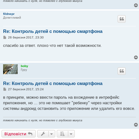
тяжело начинать с нуля, но тяжелее с глубокого минуса
н
н
я
fildnepr
Допитливий
Re: Контроль детей с помощью смартфона
П
26 березня 2017, 23:30
о
в
спасибо за ответ. плохо что нет такой возможности.
і
д
о
м
л
boby
е
Гуру
н
н
я
Re: Контроль детей с помощью смартфона
П
27 березня 2017, 15:24
о
в
в принципе, можно ввести пароль на вхождение в интрефейс
і
приложения, но ... это не помешает "ребенку" через настройки
д
о
системы андроид остановить это приложение или удалить его вовсе.
м
л
е
тяжело начинать с нуля, но тяжелее с глубокого минуса
н
н
я
Відповісти