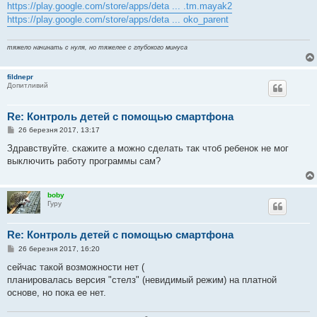
https://play.google.com/store/apps/deta ... .tm.mayak2
https://play.google.com/store/apps/deta ... oko_parent
тяжело начинать с нуля, но тяжелее с глубокого минуса
fildnepr
Допитливий
Re: Контроль детей с помощью смартфона
П
26 березня 2017, 13:17
о
в
Здравствуйте. скажите а можно сделать так чтоб ребенок не мог
і
выключить работу программы сам?
д
о
м
л
boby
е
Гуру
н
н
я
Re: Контроль детей с помощью смартфона
П
26 березня 2017, 16:20
о
в
сейчас такой возможности нет (
і
планировалась версия "стелз" (невидимый режим) на платной
д
о
основе, но пока ее нет.
м
л
е