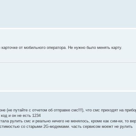
й карточке от мобильного оператора. Не нужно было менять карту.
не (не путайте с отчетом об отправке смс!!!), что смс приходят на прибо
 код и он не есть 1234
стала рулить смс и реально ничего не менялось, кроме как сим-ки, то ве
естимостью со старыми 2G-модемами. часть сервисом моежт не рулить