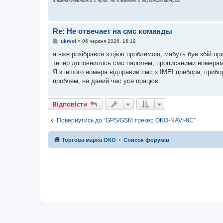
тяжело начинать с нуля, но тяжелее с глубокого минуса
е
н
н
я
Re: Не отвечает на смс команды
П
ukrvol
»
06 червня 2026, 16:19
о
в
я вже розібрався з цією проблемою, мабуть був збій п
і
тепер доповнилось смс паролем, прописаними номерами,
д
о
Я з іншого номера відправив смс з ІМЕІ прибора, приб
м
проблем, на даний час усе працює.
л
е
н
н
Відповісти
я
Повернутись до “GPS/GSM трекер OKO-NAVI-8С”
Торгова марка ОКО
Список форумів