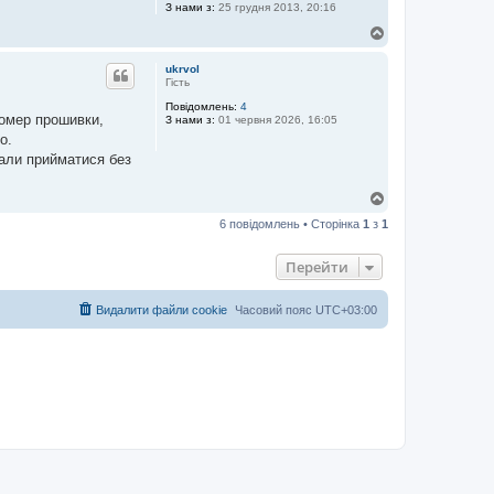
З нами з:
25 грудня 2013, 20:16
Д
о
г
ukrvol
о
Гість
р
Повідомлень:
4
и
номер прошивки,
З нами з:
01 червня 2026, 16:05
о.
чали прийматися без
Д
о
6 повідомлень • Сторінка
1
з
1
г
о
р
Перейти
и
Видалити файли cookie
Часовий пояс
UTC+03:00