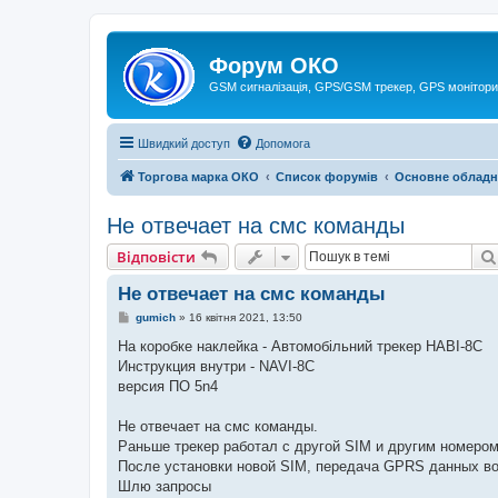
Форум ОКО
GSM сигналізація, GPS/GSM трекер, GPS монітори
Швидкий доступ
Допомога
Торгова марка ОКО
Список форумів
Основне обладн
Не отвечает на смс команды
Відповісти
Не отвечает на смс команды
П
gumich
»
16 квітня 2021, 13:50
о
в
На коробке наклейка - Автомобільний трекер HABI-8C
і
Инструкция внутри - NAVI-8C
д
о
версия ПО 5n4
м
л
е
Не отвечает на смс команды.
н
Раньше трекер работал с другой SIM и другим номером
н
я
После установки новой SIM, передача GPRS данных во
Шлю запросы