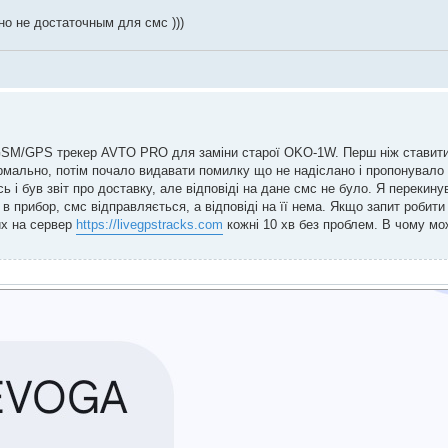
но не достаточным для смс )))
GSM/GPS трекер AVTO PRO для заміни старої OKO-1W. Перш ніж ставити 
ально, потім почало видавати помилку що не надіслано і пропонувало дв
і був звіт про доставку, але відповіді на дане смс не було. Я перекинув
в прибор, смс відправляється, а відповіді на її нема. Якщо запит робит
их на сервер
https://livegpstracks.com
кожні 10 хв без проблем. В чому мо