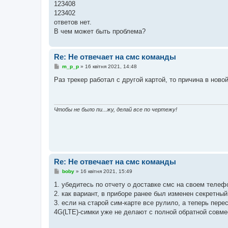
123408
123402
ответов нет.
В чем может быть проблема?
Re: Не отвечает на смс команды
П
m_p_p
»
16 квітня 2021, 14:48
о
в
Раз трекер работал с другой картой, то причина в ново
і
д
о
м
л
Чтобы не было пи...жу, делай все по чертежу!
е
н
н
я
Re: Не отвечает на смс команды
П
boby
»
16 квітня 2021, 15:49
о
в
1. убедитесь по отчету о доставке смс на своем телефо
і
2. как вариант, в приборе ранее был изменен секретный
д
о
3. если на старой сим-карте все рулило, а теперь пере
м
4G(LTE)-симки уже не делают с полной обратной совм
л
е
н