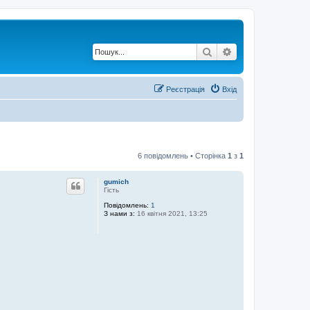
Пошук
Розширений по
Реєстрація
Вхід
6 повідомлень • Сторінка
1
з
1
gumich
Гість
Повідомлень:
1
З нами з:
16 квітня 2021, 13:25