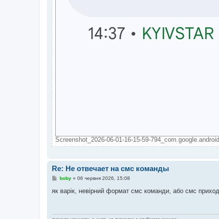
Screenshot_2026-06-01-16-15-59-794_com.google.android
Re: Не отвечает на смс команды
П
boby
»
06 червня 2026, 15:08
о
в
як варік, невірний формат смс команди, або смс приходя
і
д
о
м
л