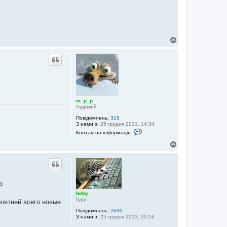
Д
о
г
о
р
и
m_p_p
Чудовий
Повідомлень:
315
З нами з:
25 грудня 2013, 14:34
К
Контактна інформація:
о
н
Д
т
о
а
г
к
о
т
р
н
а
и
р
і
н
boby
ф
Гуру
роятней всего новые
о
р
Повідомлень:
2690
м
З нами з:
25 грудня 2013, 20:16
а
ц