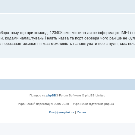
рибора тому що при команді 123408 смс містила лише інформацію ІМЕІ і 
 кодами налаштувань і навть назва та порт сервера чого раніше не бул
ор перезавантажився і я мав можливість налаштувати все з нуля, смс по
Працює на
phpBB
® Forum Software © phpBB Limited
Український переклад © 2005-2020
Українська підтримка phpBB
Конфіденційність
|
Умови