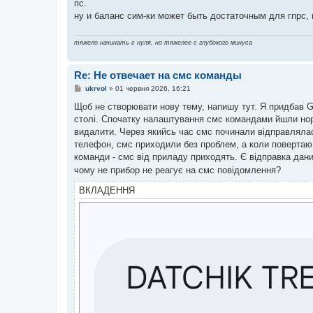
пс.
н
я
ну и баланс сим-ки может быть достаточным для гпрс, 
тяжело начинать с нуля, но тяжелее с глубокого минуса
Re: Не отвечает на смс команды
П
ukrvol
»
01 червня 2026, 16:21
о
в
Щоб не створювати нову тему, напишу тут. Я придбав 
і
столі. Спочатку налаштування смс командами йшли норм
д
о
видалити. Через якийсь час смс починали відправлялась 
м
телефон, смс приходили без проблем, а коли повертаю 
л
е
команди - смс від приладу приходять. Є відправка дан
н
чому не прибор не реагує на смс повідомлення?
н
я
ВКЛАДЕННЯ