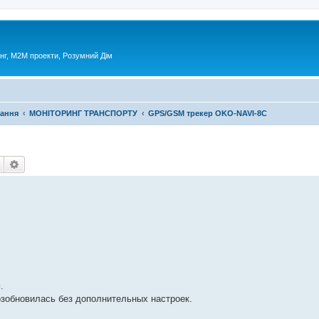
нг, М2М проекти, Розумний Дім
ання
МОНІТОРИНГ ТРАНСПОРТУ
GPS/GSM трекер OKO-NAVI-8С
Пошук
Розширений пошук
.
зобновилась без дополнительных настроек.