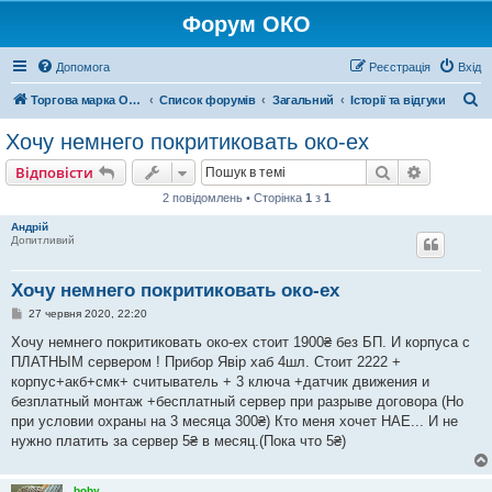
Форум ОКО
Допомога
Реєстрація
Вхід
П
Торгова марка ОКО
Список форумів
Загальний
Історії та відгуки
о
Хочу немнего покритиковать око-ex
ш
Пошук
Розшире
Відповісти
у
2 повідомлень • Сторінка
1
з
1
к
Андрій
Допитливий
Хочу немнего покритиковать око-ex
П
27 червня 2020, 22:20
о
в
Хочу немнего покритиковать око-ex стоит 1900₴ без БП. И корпуса с
і
ПЛАТНЫМ сервером ! Прибор Явір хаб 4шл. Стоит 2222 +
д
о
корпус+акб+смк+ считыватель + 3 ключа +датчик движения и
м
безплатный монтаж +бесплатный сервер при разрыве договора (Но
л
е
при условии охраны на 3 месяца 300₴) Кто меня хочет НАЕ... И не
н
нужно платить за сервер 5₴ в месяц.(Пока что 5₴)
н
я
boby