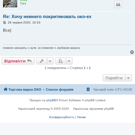
Гуру
Re: Хочу немнего покритиковать око-ex
П
28 червня 2020, 16:33
о
в
Все)
і
д
о
м
л
тяжело начинать с нуля, но тяжелее с глубокого минуса
е
н
н
Відповісти
я
2 повідомлень • Сторінка
1
з
1
Перейти
Торгова марка ОКО
Список форумів
Часовий пояс
UTC+03:00
Працює на
phpBB
® Forum Software © phpBB Limited
Український переклад © 2005-2020
Українська підтримка phpBB
Конфіденційність
|
Умови