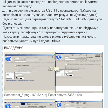
Ініціалізація картки проходить, періодично на сигналізації блимає
червоний світлодіод.
Для підключення використав USB-TTL програматор. Зайшов на
сигналізацію, налаштував за власним розумінням(скріни додаю).
Надсилав смс, для перевірки статусу Status3k, Callme3k однак усе
без відповіді.
Підкажіть можливо, що не так у налаштуваннях, чи не підтримує
нову картку телефонну? Як перевірити підтримку картки?
Незрозумів налаштування входів-виходів (убрать минус) можна
роз'яснити, убрать мінус і подать мінус
ВКЛАДЕННЯ
Screenshot_5.png (169.52 Кіб) Переглянуто 33381 раз