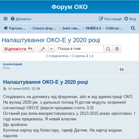
Форум ОКО
Допомога
Реєстрація
Вхід
П
Торгова марка ОКО
Список форумів
Зняті з виробництва
ЛІНІЙКА E
GSM сигналізація OKO-ECONOM
о
Налаштування ОКО-Е у 2020 році
ш
Пошук
Розшире
Відповісти
у
2 повідомлень • Сторінка
1
з
1
к
kozakxlopak
Гість
Налаштування ОКО-Е у 2020 році
П
14 липня 2020, 22:36
о
в
Сподіваюсь на допомогу від форумчан, або ж від адміністрації ОКО
і
На вулиці 2020 рік, з дальньої полиці Я дістав модуль охоронної
д
о
сигналізації ОКО-Е (версія прошивки стоїть 3.0)
м
Останній раз вона використовувалась у 2013-2015 роках орієнтовно. І
л
е
тоді вона працювала. Я новий власник
н
Що зроблено
н
я
Куплено картку від Київстару, тариф Датчик. На картці жодних
паролів.