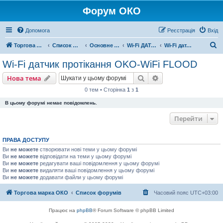
Форум ОКО
Допомога
Реєстрація
Вхід
П
Торгова марка ОКО
Список форумів
Основне обладнання
Wi-Fi ДАТЧИКИ
Wi-Fi датчик протікання OKO-WiFi FLOOD
о
Wi-Fi датчик протікання OKO-WiFi FLOOD
ш
Пошук
Розширений пошу
Нова тема
у
0 тем • Сторінка
1
з
1
к
В цьому форумі немає повідомлень.
Перейти
ПРАВА ДОСТУПУ
Ви
не можете
створювати нові теми у цьому форумі
Ви
не можете
відповідати на теми у цьому форумі
Ви
не можете
редагувати ваші повідомлення у цьому форумі
Ви
не можете
видаляти ваші повідомлення у цьому форумі
Ви
не можете
додавати файли у цьому форумі
Торгова марка ОКО
Список форумів
Часовий пояс
UTC+03:00
Працює на
phpBB
® Forum Software © phpBB Limited