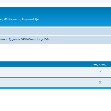
нг, М2М проекти, Розумний Дім
укти
Додаток OKO-Control під iOS
ирений пошук
ВІДПОВІДІ
7
3