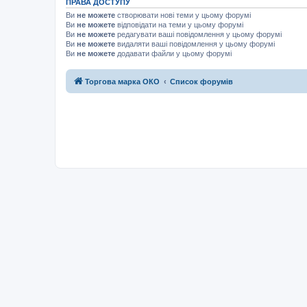
ПРАВА ДОСТУПУ
Ви
не можете
створювати нові теми у цьому форумі
Ви
не можете
відповідати на теми у цьому форумі
Ви
не можете
редагувати ваші повідомлення у цьому форумі
Ви
не можете
видаляти ваші повідомлення у цьому форумі
Ви
не можете
додавати файли у цьому форумі
Торгова марка ОКО
Список форумів