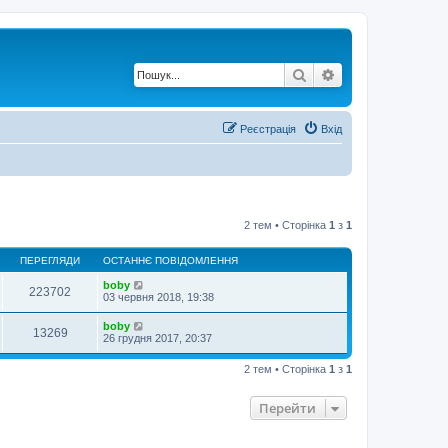
Пошук
Розширений по
Реєстрація
Вхід
2 тем • Сторінка
1
з
1
ПЕРЕГЛЯДИ
ОСТАННЄ ПОВІДОМЛЕННЯ
boby
223702
03 червня 2018, 19:38
boby
13269
26 грудня 2017, 20:37
2 тем • Сторінка
1
з
1
Перейти