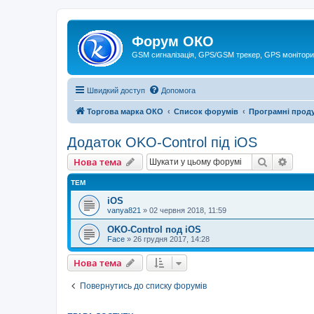
Форум ОКО
GSM сигналізація, GPS/GSM трекер, GPS монітори
Швидкий доступ
Допомога
Торгова марка ОКО
Список форумів
Програмні прод
Додаток OKO-Control під iOS
Пошук
Розш
Нова тема
ТЕМ
iOS
vanya821
»
02 червня 2018, 11:59
OKO-Control под iOS
Face
»
26 грудня 2017, 14:28
Нова тема
Повернутись до списку форумів