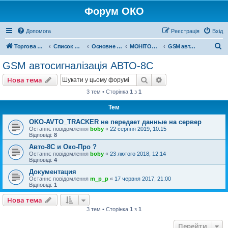
Форум ОКО
Допомога
Реєстрація
Вхід
П
Торгова марка ОКО
Список форумів
Основне обладнання
МОНІТОРИНГ ТРАНСПОРТУ
GSM автосигналізація АВТО-8С
о
GSM автосигналізація АВТО-8С
ш
Пошук
Розширений пошу
Нова тема
у
3 тем • Сторінка
1
з
1
к
Тем
OKO-AVTO_TRACKER не передает данные на сервер
Останнє повідомлення
boby
«
22 серпня 2019, 10:15
Відповіді:
8
Авто-8С и Око-Про ?
Останнє повідомлення
boby
«
23 лютого 2018, 12:14
Відповіді:
4
Документация
Останнє повідомлення
m_p_p
«
17 червня 2017, 21:00
Відповіді:
1
Нова тема
3 тем • Сторінка
1
з
1
Перейти