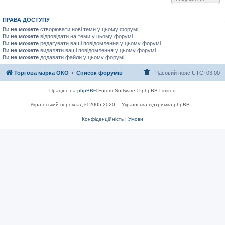
ПРАВА ДОСТУПУ
Ви
не можете
створювати нові теми у цьому форумі
Ви
не можете
відповідати на теми у цьому форумі
Ви
не можете
редагувати ваші повідомлення у цьому форумі
Ви
не можете
видаляти ваші повідомлення у цьому форумі
Ви
не можете
додавати файли у цьому форумі
Торгова марка ОКО
Список форумів
Часовий пояс
UTC+03:00
Працює на
phpBB
® Forum Software © phpBB Limited
Український переклад © 2005-2020
Українська підтримка phpBB
Конфіденційність
|
Умови