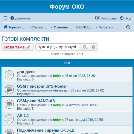
Форум ОКО
Допомога
Реєстрація
Вхід
П
Торгова марка ОКО
Список форумів
Основне обладнання
БЕЗПЕКА НЕРУХОМОСТІ
Готові комплекти
о
Готові комплекти
ш
Пошук
Розширений пошу
Нова тема
у
8 тем • Сторінка
1
з
1
к
Тем
для дачи
Останнє повідомлення
boby
«
25 січня 2022, 18:26
Відповіді:
6
GSM пристрій UPS-Router
Останнє повідомлення
Антиквар
«
03 серпня 2020, 17:02
Відповіді:
3
GSM-реле NANO-AS
Останнє повідомлення
boby
«
04 лютого 2020, 16:38
Відповіді:
5
AK-1.1
Останнє повідомлення
boby
«
27 листопада 2019, 19:58
Відповіді:
1
Подключение сирены С-03-12