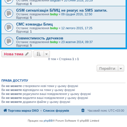
Останнє повідомлення
Bogdan
«
20 січня 2018, 20:29
Відповіді:
6
GSM сигналізація БЛИЦ не реагує на SMS запити.
Останнє повідомлення
boby
«
09 грудня 2016, 12:50
Відповіді:
5
СМС команды Блиц
Останнє повідомлення
boby
«
12 лютого 2015, 17:25
Відповіді:
1
Совместимость датчиков
Останнє повідомлення
boby
«
23 жовтня 2014, 09:37
Відповіді:
5
Нова тема
8 тем • Сторінка
1
з
1
Перейти
ПРАВА ДОСТУПУ
Ви
не можете
створювати нові теми у цьому форумі
Ви
не можете
відповідати на теми у цьому форумі
Ви
не можете
редагувати ваші повідомлення у цьому форумі
Ви
не можете
видаляти ваші повідомлення у цьому форумі
Ви
не можете
додавати файли у цьому форумі
Торгова марка ОКО
Список форумів
Часовий пояс
UTC+03:00
Працює на
phpBB
® Forum Software © phpBB Limited