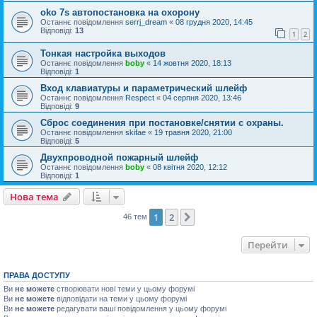
oko 7s автопостановка на охорону
Останнє повідомлення
serrj_dream
«
08 грудня 2020, 14:45
Відповіді:
13
1
2
Тонкая настройка выходов
Останнє повідомлення
boby
«
14 жовтня 2020, 18:13
Відповіді:
1
Вход клавиатуры и параметрический шлейф
Останнє повідомлення
Respect
«
04 серпня 2020, 13:46
Відповіді:
9
Сброс соединения при постановке/снятии с охраны.
Останнє повідомлення
skifae
«
19 травня 2020, 21:00
Відповіді:
5
Двухпроводной пожарный шлейф
Останнє повідомлення
boby
«
08 квітня 2020, 12:12
Відповіді:
1
Нова тема
1
2
Далі
46 тем
Перейти
ПРАВА ДОСТУПУ
Ви
не можете
створювати нові теми у цьому форумі
Ви
не можете
відповідати на теми у цьому форумі
Ви
не можете
редагувати ваші повідомлення у цьому форумі