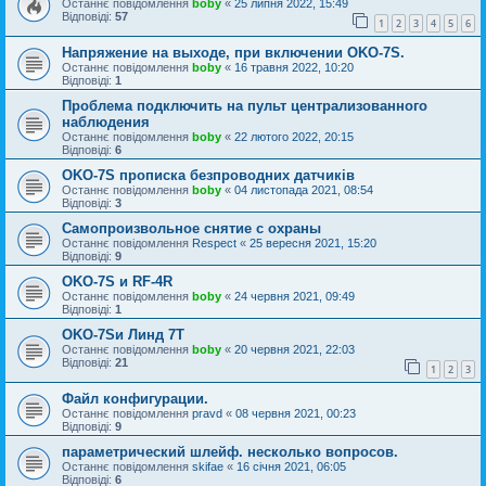
Останнє повідомлення
boby
«
25 липня 2022, 15:49
Відповіді:
57
1
2
3
4
5
6
Напряжение на выходе, при включении OKO-7S.
Останнє повідомлення
boby
«
16 травня 2022, 10:20
Відповіді:
1
Проблема подключить на пульт централизованного
наблюдения
Останнє повідомлення
boby
«
22 лютого 2022, 20:15
Відповіді:
6
OKO-7S прописка безпроводних датчиків
Останнє повідомлення
boby
«
04 листопада 2021, 08:54
Відповіді:
3
Самопроизвольное снятие с охраны
Останнє повідомлення
Respect
«
25 вересня 2021, 15:20
Відповіді:
9
OKO-7S и RF-4R
Останнє повідомлення
boby
«
24 червня 2021, 09:49
Відповіді:
1
OKO-7Sи Линд 7Т
Останнє повідомлення
boby
«
20 червня 2021, 22:03
Відповіді:
21
1
2
3
Файл конфигурации.
Останнє повідомлення
pravd
«
08 червня 2021, 00:23
Відповіді:
9
параметрический шлейф. несколько вопросов.
Останнє повідомлення
skifae
«
16 січня 2021, 06:05
Відповіді:
6