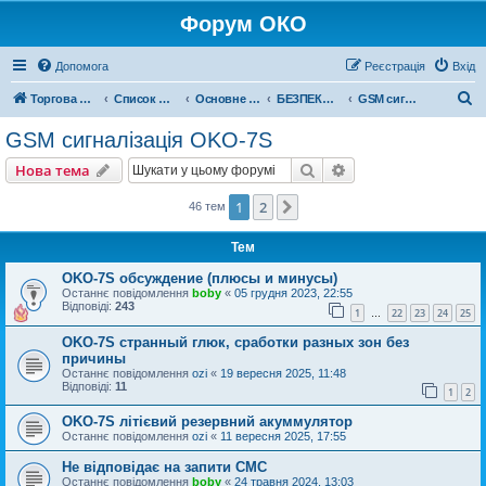
Форум ОКО
Допомога
Реєстрація
Вхід
П
Торгова марка ОКО
Список форумів
Основне обладнання
БЕЗПЕКА НЕРУХОМОСТІ
GSM сигналізація OKO-7S
о
GSM сигналізація OKO-7S
ш
Пошук
Розширений пошу
Нова тема
у
к
1
2
Далі
46 тем
Тем
OKO-7S обсуждение (плюсы и минусы)
Останнє повідомлення
boby
«
05 грудня 2023, 22:55
Відповіді:
243
1
22
23
24
25
…
OKO-7S странный глюк, сработки разных зон без
причины
Останнє повідомлення
ozi
«
19 вересня 2025, 11:48
Відповіді:
11
1
2
OKO-7S літієвий резервний акуммулятор
Останнє повідомлення
ozi
«
11 вересня 2025, 17:55
Не відповідає на запити СМС
Останнє повідомлення
boby
«
24 травня 2024, 13:03