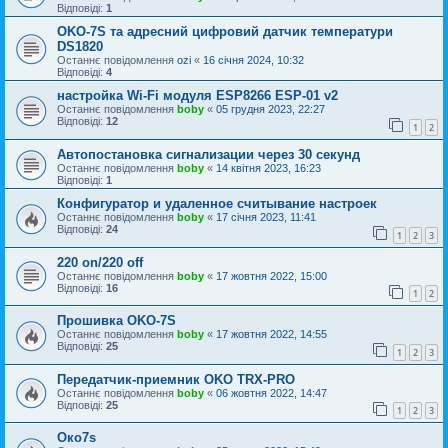
Відповіді:
1
OKO-7S та адресний цифровий датчик температури
DS1820
Останнє повідомлення
ozi
«
16 січня 2024, 10:32
Відповіді:
4
настройка Wi-Fi модуля ESP8266 ESP-01 v2
Останнє повідомлення
boby
«
05 грудня 2023, 22:27
Відповіді:
12
1
2
Автопостановка сигнализации через 30 секунд
Останнє повідомлення
boby
«
14 квітня 2023, 16:23
Відповіді:
1
Конфигуратор и удаленное считывание настроек
Останнє повідомлення
boby
«
17 січня 2023, 11:41
Відповіді:
24
1
2
3
220 on/220 off
Останнє повідомлення
boby
«
17 жовтня 2022, 15:00
Відповіді:
16
1
2
Прошивка OKO-7S
Останнє повідомлення
boby
«
17 жовтня 2022, 14:55
Відповіді:
25
1
2
3
Передатчик-приемник OKO TRX-PRO
Останнє повідомлення
boby
«
06 жовтня 2022, 14:47
Відповіді:
25
1
2
3
Око7s