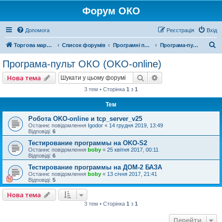
Форум ОКО
Допомога
Реєстрація
Вхід
П
Торгова марка ОКО
Список форумів
Програмні продукти
Програма-пульт ОКО (OKO-online)
о
Програма-пульт ОКО (OKO-online)
ш
Пошук
Розширений пошу
Нова тема
у
3 тем • Сторінка
1
з
1
к
Тем
Робота OKO-online и tcp_server_v25
Останнє повідомлення
Igodor
«
14 грудня 2019, 13:49
Відповіді:
6
Тестирование программы на OKO-S2
Останнє повідомлення
boby
«
25 квітня 2017, 00:11
Відповіді:
6
Тестирование программы на ДОМ-2 БАЗА
Останнє повідомлення
boby
«
13 січня 2017, 21:41
Відповіді:
5
Нова тема
3 тем • Сторінка
1
з
1
Перейти