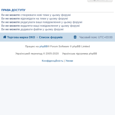
ПРАВА ДОСТУПУ
Ви
не можете
створювати нові теми у цьому форумі
Ви
не можете
відповідати на теми у цьому форумі
Ви
не можете
редагувати ваші повідомлення у цьому форумі
Ви
не можете
видаляти ваші повідомлення у цьому форумі
Ви
не можете
додавати файли у цьому форумі
Торгова марка ОКО
Список форумів
Часовий пояс
UTC+03:00
Працює на
phpBB
® Forum Software © phpBB Limited
Український переклад © 2005-2020
Українська підтримка phpBB
Конфіденційність
|
Умови