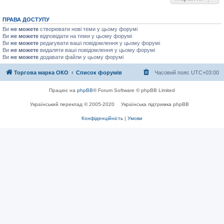
ПРАВА ДОСТУПУ
Ви
не можете
створювати нові теми у цьому форумі
Ви
не можете
відповідати на теми у цьому форумі
Ви
не можете
редагувати ваші повідомлення у цьому форумі
Ви
не можете
видаляти ваші повідомлення у цьому форумі
Ви
не можете
додавати файли у цьому форумі
Торгова марка ОКО
Список форумів
Часовий пояс
UTC+03:00
Працює на
phpBB
® Forum Software © phpBB Limited
Український переклад © 2005-2020
Українська підтримка phpBB
Конфіденційність
|
Умови