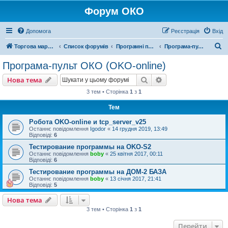
Форум ОКО
Допомога
Реєстрація
Вхід
П
Торгова марка ОКО
Список форумів
Програмні продукти
Програма-пульт ОКО (OKO-online)
о
Програма-пульт ОКО (OKO-online)
ш
Пошук
Розширений пошу
Нова тема
у
3 тем • Сторінка
1
з
1
к
Тем
Робота OKO-online и tcp_server_v25
Останнє повідомлення
Igodor
«
14 грудня 2019, 13:49
Відповіді:
6
Тестирование программы на OKO-S2
Останнє повідомлення
boby
«
25 квітня 2017, 00:11
Відповіді:
6
Тестирование программы на ДОМ-2 БАЗА
Останнє повідомлення
boby
«
13 січня 2017, 21:41
Відповіді:
5
Нова тема
3 тем • Сторінка
1
з
1
Перейти