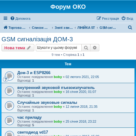
Форум ОКО
Допомога
Реєстрація
Вхід
П
Торгова марка ОКО
Список форумів
Зняті з виробництва
ЛІНІЙКА ST
GSM сигналізація ДОМ-3
о
GSM сигналізація ДОМ-3
ш
Пошук
Розширений пошу
Нова тема
у
9 тем • Сторінка
1
з
1
к
Тем
Дом-3 и ESP8266
Останнє повідомлення
boby
«
02 лютого 2021, 22:05
Відповіді:
1
внутренний звуковой пъезоизлучатель
Останнє повідомлення
boby
«
16 січня 2020, 01:07
Відповіді:
1
Случайные звуковые сигналы
Останнє повідомлення
boby
«
12 липня 2018, 21:35
Відповіді:
1
час приладу
Останнє повідомлення
boby
«
25 січня 2018, 23:22
Відповіді:
5
светодиод vd17