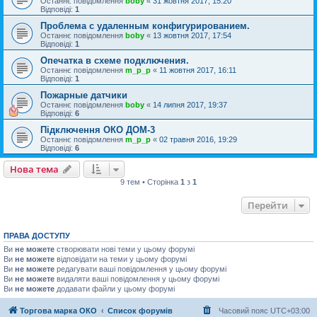
Останнє повідомлення
boby
«
31 жовтня 2017, 15:20
Відповіді:
1
Проблема с удаленным конфигурированием.
Останнє повідомлення
boby
«
13 жовтня 2017, 17:54
Відповіді:
1
Опечатка в схеме подключения.
Останнє повідомлення
m_p_p
«
11 жовтня 2017, 16:11
Відповіді:
1
Пожарные датчики
Останнє повідомлення
boby
«
14 липня 2017, 19:37
Відповіді:
6
Підключення ОКО ДОМ-3
Останнє повідомлення
m_p_p
«
02 травня 2016, 19:29
Відповіді:
6
Нова тема
9 тем • Сторінка
1
з
1
Перейти
ПРАВА ДОСТУПУ
Ви
не можете
створювати нові теми у цьому форумі
Ви
не можете
відповідати на теми у цьому форумі
Ви
не можете
редагувати ваші повідомлення у цьому форумі
Ви
не можете
видаляти ваші повідомлення у цьому форумі
Ви
не можете
додавати файли у цьому форумі
Торгова марка ОКО
Список форумів
Часовий пояс
UTC+03:00