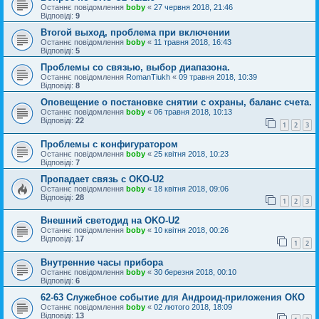
Останнє повідомлення
boby
«
27 червня 2018, 21:46
Відповіді:
9
Втогой выход, проблема при включении
Останнє повідомлення
boby
«
11 травня 2018, 16:43
Відповіді:
5
Проблемы со связью, выбор диапазона.
Останнє повідомлення
RomanTiukh
«
09 травня 2018, 10:39
Відповіді:
8
Оповещение о постановке снятии с охраны, баланс счета.
Останнє повідомлення
boby
«
06 травня 2018, 10:13
Відповіді:
22
1
2
3
Проблемы с конфигуратором
Останнє повідомлення
boby
«
25 квітня 2018, 10:23
Відповіді:
7
Пропадает связь с OKO-U2
Останнє повідомлення
boby
«
18 квітня 2018, 09:06
Відповіді:
28
1
2
3
Внешний светодид на OKO-U2
Останнє повідомлення
boby
«
10 квітня 2018, 00:26
Відповіді:
17
1
2
Внутренние часы прибора
Останнє повідомлення
boby
«
30 березня 2018, 00:10
Відповіді:
6
62-63 Служебное событие для Андроид-приложения ОКО
Останнє повідомлення
boby
«
02 лютого 2018, 18:09
Відповіді:
13