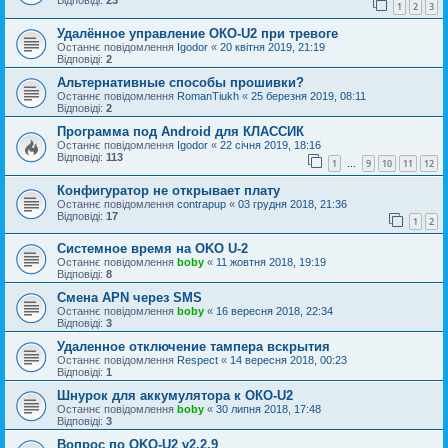
Відповіді:
23
1
2
3
Удалённое управление ОКО-U2 при тревоге
Останнє повідомлення
Igodor
«
20 квітня 2019, 21:19
Відповіді:
2
Альтернативные способы прошивки?
Останнє повідомлення
RomanTiukh
«
25 березня 2019, 08:11
Відповіді:
2
Программа под Android для КЛАССИК
Останнє повідомлення
Igodor
«
22 січня 2019, 18:16
Відповіді:
113
1
9
10
11
12
…
Конфигуратор не открывает плату
Останнє повідомлення
contrapup
«
03 грудня 2018, 21:36
Відповіді:
17
1
2
Системное время на OKO U-2
Останнє повідомлення
boby
«
11 жовтня 2018, 19:19
Відповіді:
8
Cмена APN через SMS
Останнє повідомлення
boby
«
16 вересня 2018, 22:34
Відповіді:
3
Удаленное отключение тампера вскрытия
Останнє повідомлення
Respect
«
14 вересня 2018, 00:23
Відповіді:
1
Шнурок для аккумулятора к ОКО-U2
Останнє повідомлення
boby
«
30 липня 2018, 17:48
Відповіді:
3
Вопрос по OKO-U2 v2.2.9