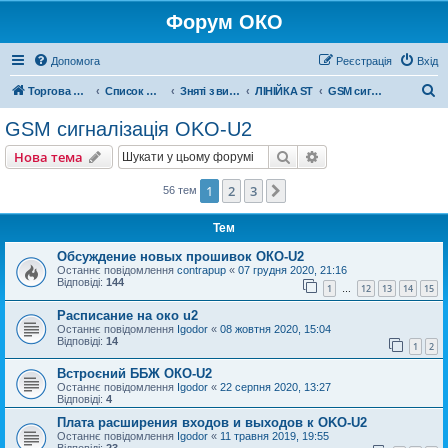
Форум ОКО
Допомога
Реєстрація
Вхід
П
Торгова марка ОКО
Список форумів
Зняті з виробництва
ЛІНІЙКА ST
GSM сигналізація OKO-U2
о
GSM сигналізація OKO-U2
ш
Пошук
Розширений пошу
Нова тема
у
к
1
2
3
Далі
56 тем
Тем
Обсуждение новых прошивок ОКО-U2
Останнє повідомлення
contrapup
«
07 грудня 2020, 21:16
Відповіді:
144
1
12
13
14
15
…
Расписание на око u2
Останнє повідомлення
Igodor
«
08 жовтня 2020, 15:04
Відповіді:
14
1
2
Встроєний ББЖ ОКО-U2
Останнє повідомлення
Igodor
«
22 серпня 2020, 13:27
Відповіді:
4
Плата расширения входов и выходов к OKO-U2
Останнє повідомлення
Igodor
«
11 травня 2019, 19:55