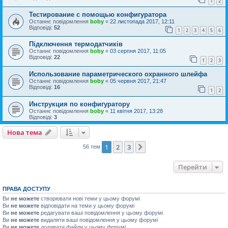
1
2
Тестирование с помощью конфигуратора
Останнє повідомлення
boby
«
22 листопада 2017, 12:11
Відповіді:
52
1
2
3
4
5
6
Підключення термодатчиків
Останнє повідомлення
boby
«
03 серпня 2017, 11:05
Відповіді:
22
1
2
3
Использование параметрического охранного шлейфа
Останнє повідомлення
boby
«
05 червня 2017, 21:47
Відповіді:
16
1
2
Инструкция по конфигуратору
Останнє повідомлення
boby
«
11 квітня 2017, 13:28
Відповіді:
3
Нова тема
1
2
3
Далі
56 тем
Перейти
ПРАВА ДОСТУПУ
Ви
не можете
створювати нові теми у цьому форумі
Ви
не можете
відповідати на теми у цьому форумі
Ви
не можете
редагувати ваші повідомлення у цьому форумі
Ви
не можете
видаляти ваші повідомлення у цьому форумі
Ви
не можете
додавати файли у цьому форумі