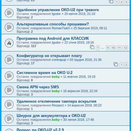
Відповіді:
23
1
2
3
Удалённое управление ОКО-U2 при тревоге
Останнє повідомлення
Igodor
«
20 квітня 2019, 21:19
Відповіді:
2
Альтернативные способы прошивки?
Останнє повідомлення
RomanTiukh
«
25 березня 2019, 08:11
Відповіді:
2
Программа под Android для КЛАССИК
Останнє повідомлення
Igodor
«
22 січня 2019, 18:16
Відповіді:
113
1
9
10
11
12
…
Конфигуратор не открывает плату
Останнє повідомлення
contrapup
«
03 грудня 2018, 21:36
Відповіді:
17
1
2
Системное время на OKO U-2
Останнє повідомлення
boby
«
11 жовтня 2018, 19:19
Відповіді:
8
Cмена APN через SMS
Останнє повідомлення
boby
«
16 вересня 2018, 22:34
Відповіді:
3
Удаленное отключение тампера вскрытия
Останнє повідомлення
Respect
«
14 вересня 2018, 00:23
Відповіді:
1
Шнурок для аккумулятора к ОКО-U2
Останнє повідомлення
boby
«
30 липня 2018, 17:48
Відповіді:
3
Вопрос по OKO-U2 v2.2.9