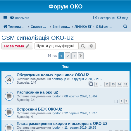
Форум ОКО
Допомога
Реєстрація
Вхід
П
Торгова марка ОКО
Список форумів
Зняті з виробництва
ЛІНІЙКА ST
GSM сигналізація OKO-U2
о
GSM сигналізація OKO-U2
ш
Пошук
Розширений пошу
Нова тема
у
к
1
2
3
Далі
56 тем
Тем
Обсуждение новых прошивок ОКО-U2
Останнє повідомлення
contrapup
«
07 грудня 2020, 21:16
Відповіді:
144
1
12
13
14
15
…
Расписание на око u2
Останнє повідомлення
Igodor
«
08 жовтня 2020, 15:04
Відповіді:
14
1
2
Встроєний ББЖ ОКО-U2
Останнє повідомлення
Igodor
«
22 серпня 2020, 13:27
Відповіді:
4
Плата расширения входов и выходов к OKO-U2
Останнє повідомлення
Igodor
«
11 травня 2019, 19:55