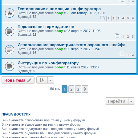
1
2
Тестирование с помощью конфигуратора
Останнє повідомлення
boby
«
22 листопада 2017, 12:11
Відповіді:
52
1
2
3
4
5
6
Підключення термодатчиків
Останнє повідомлення
boby
«
03 серпня 2017, 11:05
Відповіді:
22
1
2
3
Использование параметрического охранного шлейфа
Останнє повідомлення
boby
«
05 червня 2017, 21:47
Відповіді:
16
1
2
Инструкция по конфигуратору
Останнє повідомлення
boby
«
11 квітня 2017, 13:28
Відповіді:
3
Нова тема
1
2
3
Далі
56 тем
Перейти
ПРАВА ДОСТУПУ
Ви
не можете
створювати нові теми у цьому форумі
Ви
не можете
відповідати на теми у цьому форумі
Ви
не можете
редагувати ваші повідомлення у цьому форумі
Ви
не можете
видаляти ваші повідомлення у цьому форумі
Ви
не можете
додавати файли у цьому форумі