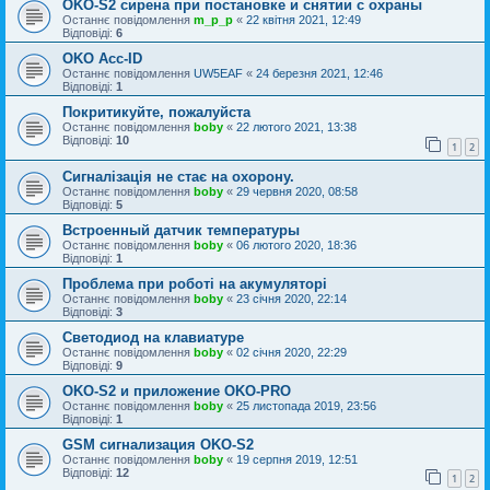
OKO-S2 сирена при постановке и снятии с охраны
Останнє повідомлення
m_p_p
«
22 квітня 2021, 12:49
Відповіді:
6
OKO Acc-ID
Останнє повідомлення
UW5EAF
«
24 березня 2021, 12:46
Відповіді:
1
Покритикуйте, пожалуйста
Останнє повідомлення
boby
«
22 лютого 2021, 13:38
Відповіді:
10
1
2
Сигналізація не стає на охорону.
Останнє повідомлення
boby
«
29 червня 2020, 08:58
Відповіді:
5
Встроенный датчик температуры
Останнє повідомлення
boby
«
06 лютого 2020, 18:36
Відповіді:
1
Проблема при роботі на акумуляторі
Останнє повідомлення
boby
«
23 січня 2020, 22:14
Відповіді:
3
Светодиод на клавиатуре
Останнє повідомлення
boby
«
02 січня 2020, 22:29
Відповіді:
9
OKO-S2 и приложение OKO-PRO
Останнє повідомлення
boby
«
25 листопада 2019, 23:56
Відповіді:
1
GSM сигнализация OKO-S2
Останнє повідомлення
boby
«
19 серпня 2019, 12:51
Відповіді:
12
1
2