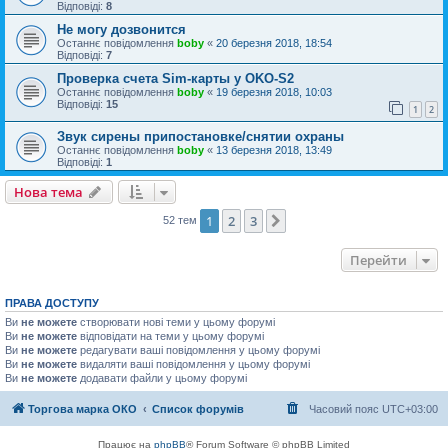
Відповіді:
8
Не могу дозвонится
Останнє повідомлення
boby
«
20 березня 2018, 18:54
Відповіді:
7
Проверка счета Sim-карты у OKO-S2
Останнє повідомлення
boby
«
19 березня 2018, 10:03
Відповіді:
15
1
2
Звук сирены припостановке/снятии охраны
Останнє повідомлення
boby
«
13 березня 2018, 13:49
Відповіді:
1
Нова тема
1
2
3
Далі
52 тем
Перейти
ПРАВА ДОСТУПУ
Ви
не можете
створювати нові теми у цьому форумі
Ви
не можете
відповідати на теми у цьому форумі
Ви
не можете
редагувати ваші повідомлення у цьому форумі
Ви
не можете
видаляти ваші повідомлення у цьому форумі
Ви
не можете
додавати файли у цьому форумі
Торгова марка ОКО
Список форумів
Часовий пояс
UTC+03:00
Працює на
phpBB
® Forum Software © phpBB Limited