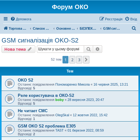
Форум ОКО
Допомога
Реєстрація
Вхід
П
Торгова марка ОКО
Список форумів
Основне обладнання
БЕЗПЕКА НЕРУХОМОСТІ
GSM сигналізація OKO-S2
о
GSM сигналізація OKO-S2
ш
Пошук
Розширений пошу
Нова тема
у
к
1
2
3
Далі
52 тем
Тем
OKO S2
Останнє повідомлення
Пономаренко Микола
«
16 червня 2025, 13:21
Відповіді:
5
Реле користувача в ОКО-S2
Останнє повідомлення
boby
«
28 вересня 2023, 20:47
Відповіді:
5
Не читает СМС
Останнє повідомлення
OlegSkal
«
12 жовтня 2022, 15:42
Відповіді:
1
GSM OKO S2 проблема Е305
Останнє повідомлення
TAST
«
01 березня 2022, 08:59
Відповіді:
2