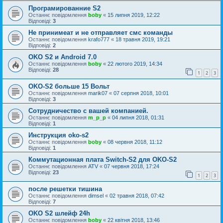
Програмированние S2
Останнє повідомлення
boby
«
15 липня 2019, 12:22
Відповіді:
3
Не принимеат и не отправляет смс команды
Останнє повідомлення
krafo777
«
18 травня 2019, 19:21
Відповіді:
2
OKO S2 и Android 7.0
Останнє повідомлення
boby
«
22 лютого 2019, 14:34
Відповіді:
28
1
2
3
OKO-S2 больше 15 Вольт
Останнє повідомлення
marik07
«
07 серпня 2018, 10:01
Відповіді:
3
Сотрудничество с вашей компанией.
Останнє повідомлення
m_p_p
«
04 липня 2018, 01:31
Відповіді:
1
Инструкция oko-s2
Останнє повідомлення
boby
«
08 червня 2018, 11:12
Відповіді:
1
Коммутационная плата Switch-S2 для OKO-S2
Останнє повідомлення
ATV
«
07 червня 2018, 17:24
Відповіді:
23
1
2
3
после решетки тишина
Останнє повідомлення
dimsel
«
02 травня 2018, 07:42
Відповіді:
7
OKO S2 шлейф 24h
Останнє повідомлення
boby
«
22 квітня 2018, 13:46