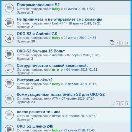
Програмированние S2
Останнє повідомлення
boby
«
15 липня 2019, 12:22
Відповіді:
3
Не принимеат и не отправляет смс команды
Останнє повідомлення
krafo777
«
18 травня 2019, 19:21
Відповіді:
2
OKO S2 и Android 7.0
Останнє повідомлення
boby
«
22 лютого 2019, 14:34
Відповіді:
28
1
2
3
OKO-S2 больше 15 Вольт
Останнє повідомлення
marik07
«
07 серпня 2018, 10:01
Відповіді:
3
Сотрудничество с вашей компанией.
Останнє повідомлення
m_p_p
«
04 липня 2018, 01:31
Відповіді:
1
Инструкция oko-s2
Останнє повідомлення
boby
«
08 червня 2018, 11:12
Відповіді:
1
Коммутационная плата Switch-S2 для OKO-S2
Останнє повідомлення
ATV
«
07 червня 2018, 17:24
Відповіді:
23
1
2
3
после решетки тишина
Останнє повідомлення
dimsel
«
02 травня 2018, 07:42
Відповіді:
7
OKO S2 шлейф 24h
Останнє повідомлення
boby
«
22 квітня 2018, 13:46