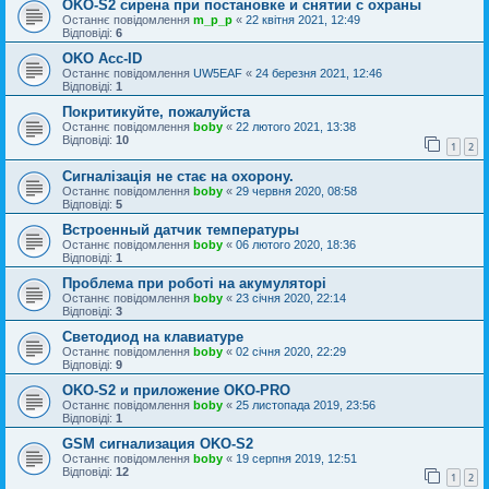
OKO-S2 сирена при постановке и снятии с охраны
Останнє повідомлення
m_p_p
«
22 квітня 2021, 12:49
Відповіді:
6
OKO Acc-ID
Останнє повідомлення
UW5EAF
«
24 березня 2021, 12:46
Відповіді:
1
Покритикуйте, пожалуйста
Останнє повідомлення
boby
«
22 лютого 2021, 13:38
Відповіді:
10
1
2
Сигналізація не стає на охорону.
Останнє повідомлення
boby
«
29 червня 2020, 08:58
Відповіді:
5
Встроенный датчик температуры
Останнє повідомлення
boby
«
06 лютого 2020, 18:36
Відповіді:
1
Проблема при роботі на акумуляторі
Останнє повідомлення
boby
«
23 січня 2020, 22:14
Відповіді:
3
Светодиод на клавиатуре
Останнє повідомлення
boby
«
02 січня 2020, 22:29
Відповіді:
9
OKO-S2 и приложение OKO-PRO
Останнє повідомлення
boby
«
25 листопада 2019, 23:56
Відповіді:
1
GSM сигнализация OKO-S2
Останнє повідомлення
boby
«
19 серпня 2019, 12:51
Відповіді:
12
1
2