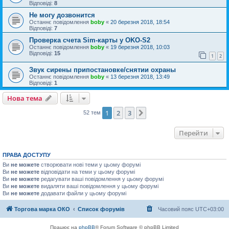
Відповіді:
8
Не могу дозвонится
Останнє повідомлення
boby
«
20 березня 2018, 18:54
Відповіді:
7
Проверка счета Sim-карты у OKO-S2
Останнє повідомлення
boby
«
19 березня 2018, 10:03
Відповіді:
15
1
2
Звук сирены припостановке/снятии охраны
Останнє повідомлення
boby
«
13 березня 2018, 13:49
Відповіді:
1
Нова тема
1
2
3
Далі
52 тем
Перейти
ПРАВА ДОСТУПУ
Ви
не можете
створювати нові теми у цьому форумі
Ви
не можете
відповідати на теми у цьому форумі
Ви
не можете
редагувати ваші повідомлення у цьому форумі
Ви
не можете
видаляти ваші повідомлення у цьому форумі
Ви
не можете
додавати файли у цьому форумі
Торгова марка ОКО
Список форумів
Часовий пояс
UTC+03:00
Працює на
phpBB
® Forum Software © phpBB Limited