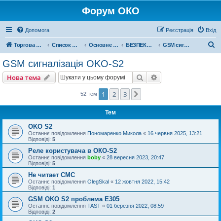
Форум ОКО
Допомога
Реєстрація
Вхід
П
Торгова марка ОКО
Список форумів
Основне обладнання
БЕЗПЕКА НЕРУХОМОСТІ
GSM сигналізація OKO-S2
о
GSM сигналізація OKO-S2
ш
Пошук
Розширений пошу
Нова тема
у
к
1
2
3
Далі
52 тем
Тем
OKO S2
Останнє повідомлення
Пономаренко Микола
«
16 червня 2025, 13:21
Відповіді:
5
Реле користувача в ОКО-S2
Останнє повідомлення
boby
«
28 вересня 2023, 20:47
Відповіді:
5
Не читает СМС
Останнє повідомлення
OlegSkal
«
12 жовтня 2022, 15:42
Відповіді:
1
GSM OKO S2 проблема Е305
Останнє повідомлення
TAST
«
01 березня 2022, 08:59
Відповіді:
2