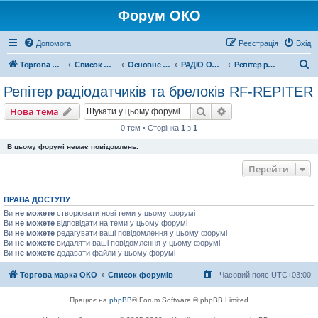
Форум ОКО
Допомога
Реєстрація
Вхід
П
Торгова марка ОКО
Список форумів
Основне обладнання
РАДІО ОБЛАДНАННЯ
Репітер радіодатчиків та брелоків RF-REPITER
о
Репітер радіодатчиків та брелоків RF-REPITER
ш
Пошук
Розширений пошу
Нова тема
у
0 тем • Сторінка
1
з
1
к
В цьому форумі немає повідомлень.
Перейти
ПРАВА ДОСТУПУ
Ви
не можете
створювати нові теми у цьому форумі
Ви
не можете
відповідати на теми у цьому форумі
Ви
не можете
редагувати ваші повідомлення у цьому форумі
Ви
не можете
видаляти ваші повідомлення у цьому форумі
Ви
не можете
додавати файли у цьому форумі
Торгова марка ОКО
Список форумів
Часовий пояс
UTC+03:00
Працює на
phpBB
® Forum Software © phpBB Limited