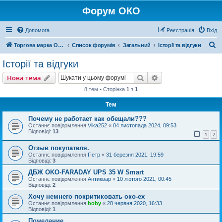
Форум ОКО
Допомога
Реєстрація
Вхід
П
Торгова марка ОКО
Список форумів
Загальний
Історії та відгуки
о
Історії та відгуки
ш
Пошук
Розширений пошу
Нова тема
у
8 тем • Сторінка
1
з
1
к
Тем
Почему не работает как обещали???
Останнє повідомлення
Vika252
«
04 листопада 2024, 09:53
Відповіді:
13
1
2
Отзыв покупателя.
Останнє повідомлення
Петр
«
31 березня 2021, 19:59
Відповіді:
3
ДБЖ OKO-FARADAY UPS 35 W Smart
Останнє повідомлення
Антиквар
«
10 лютого 2021, 00:45
Відповіді:
2
Хочу немнего покритиковать око-ex
Останнє повідомлення
boby
«
28 червня 2020, 16:33
Відповіді:
1
Пожелание