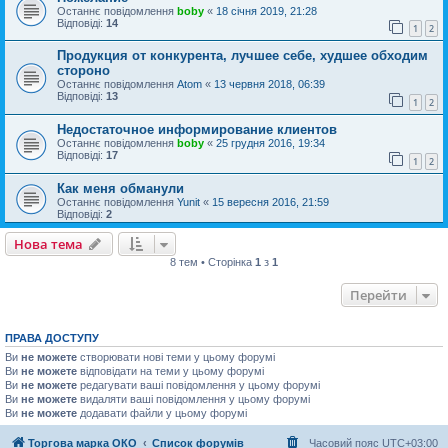
Останнє повідомлення
boby
«
18 січня 2019, 21:28
Відповіді:
14
1
2
Продукция от конкурента, лучшее себе, худшее обходим
стороно
Останнє повідомлення
Atom
«
13 червня 2018, 06:39
Відповіді:
13
1
2
Недостаточное информирование клиентов
Останнє повідомлення
boby
«
25 грудня 2016, 19:34
Відповіді:
17
1
2
Как меня обманули
Останнє повідомлення
Yunit
«
15 вересня 2016, 21:59
Відповіді:
2
Нова тема
8 тем • Сторінка
1
з
1
Перейти
ПРАВА ДОСТУПУ
Ви
не можете
створювати нові теми у цьому форумі
Ви
не можете
відповідати на теми у цьому форумі
Ви
не можете
редагувати ваші повідомлення у цьому форумі
Ви
не можете
видаляти ваші повідомлення у цьому форумі
Ви
не можете
додавати файли у цьому форумі
Торгова марка ОКО
Список форумів
Часовий пояс
UTC+03:00