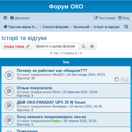
Форум ОКО
Допомога
Реєстрація
Вхід
П
Торгова марка ОКО
Список форумів
Загальний
Історії та відгуки
о
Історії та відгуки
ш
Пошук
Розширений пошу
Нова тема
у
8 тем • Сторінка
1
з
1
к
Тем
Почему не работает как обещали???
Останнє повідомлення
Vika252
«
04 листопада 2024, 09:53
Відповіді:
13
1
2
Отзыв покупателя.
Останнє повідомлення
Петр
«
31 березня 2021, 19:59
Відповіді:
3
ДБЖ OKO-FARADAY UPS 35 W Smart
Останнє повідомлення
Антиквар
«
10 лютого 2021, 00:45
Відповіді:
2
Хочу немнего покритиковать око-ex
Останнє повідомлення
boby
«
28 червня 2020, 16:33
Відповіді:
1
Пожелание