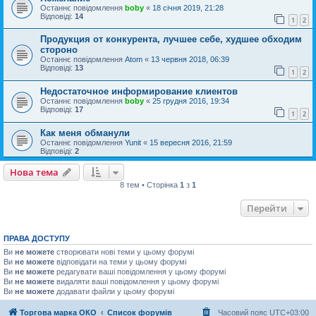
Останнє повідомлення
boby
«
18 січня 2019, 21:28
Відповіді:
14
1
2
Продукция от конкурента, лучшее себе, худшее обходим
стороно
Останнє повідомлення
Atom
«
13 червня 2018, 06:39
Відповіді:
13
1
2
Недостаточное информирование клиентов
Останнє повідомлення
boby
«
25 грудня 2016, 19:34
Відповіді:
17
1
2
Как меня обманули
Останнє повідомлення
Yunit
«
15 вересня 2016, 21:59
Відповіді:
2
Нова тема
8 тем • Сторінка
1
з
1
Перейти
ПРАВА ДОСТУПУ
Ви
не можете
створювати нові теми у цьому форумі
Ви
не можете
відповідати на теми у цьому форумі
Ви
не можете
редагувати ваші повідомлення у цьому форумі
Ви
не можете
видаляти ваші повідомлення у цьому форумі
Ви
не можете
додавати файли у цьому форумі
Торгова марка ОКО
Список форумів
Часовий пояс
UTC+03:00