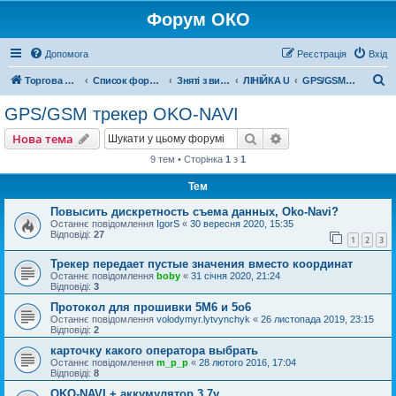
Форум ОКО
Допомога
Реєстрація
Вхід
П
Торгова марка ОКО
Список форумів
Зняті з виробництва
ЛІНІЙКА U
GPS/GSM трекер OKO-NAVI
о
GPS/GSM трекер OKO-NAVI
ш
Пошук
Розширений пошу
Нова тема
у
9 тем • Сторінка
1
з
1
к
Тем
Повысить дискретность съема данных, Oko-Navi?
Останнє повідомлення
IgorS
«
30 вересня 2020, 15:35
Відповіді:
27
1
2
3
Трекер передает пустые значения вместо координат
Останнє повідомлення
boby
«
31 січня 2020, 21:24
Відповіді:
3
Протокол для прошивки 5M6 и 5o6
Останнє повідомлення
volodymyr.lytvynchyk
«
26 листопада 2019, 23:15
Відповіді:
2
карточку какого оператора выбрать
Останнє повідомлення
m_p_p
«
28 лютого 2016, 17:04
Відповіді:
8
OKO-NAVI + аккумулятор 3.7v