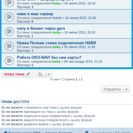
Останнє повідомлення
boby
«
29 липня 2015, 16:18
Відповіді:
3
нави и ваш сервер
Останнє повідомлення
fedottt
«
16 липня 2015, 11:56
Відповіді:
6
navy и баланс через gprs
Останнє повідомлення
boby
«
14 липня 2015, 20:42
Відповіді:
1
Нужна Полная схема подключения НАВИ
Останнє повідомлення
boby
«
05 липня 2015, 11:49
Відповіді:
1
Работа OKO-NAVI без сим карты?
Останнє повідомлення
boby
«
09 листопада 2014, 21:18
Відповіді:
5
Нова тема
9 тем • Сторінка
1
з
1
Перейти
ПРАВА ДОСТУПУ
Ви
не можете
створювати нові теми у цьому форумі
Ви
не можете
відповідати на теми у цьому форумі
Ви
не можете
редагувати ваші повідомлення у цьому форумі
Ви
не можете
видаляти ваші повідомлення у цьому форумі
Ви
не можете
додавати файли у цьому форумі