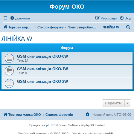
Форум ОКО
Допомога
Реєстрація
Вхід
П
Торгова марка ОКО
Список форумів
Зняті з виробництва
ЛІНІЙКА W
о
ЛІНІЙКА W
ш
Форум
у
к
GSM сигналізація OKO-0W
Тем:
14
GSM сигналізація OKO-1W
Тем:
8
GSM сигналізація OKO-2W
Перейти
Торгова марка ОКО
Список форумів
Часовий пояс
UTC+03:00
Працює на
phpBB
® Forum Software © phpBB Limited
Український переклад © 2005-2020
Українська підтримка phpBB