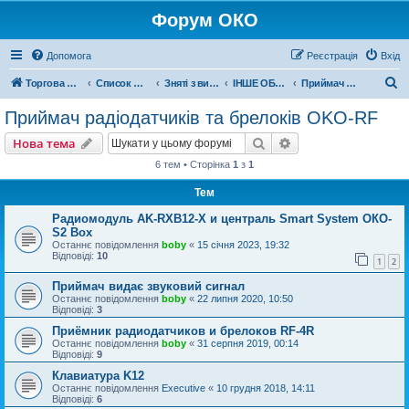
Форум ОКО
Допомога
Реєстрація
Вхід
П
Торгова марка ОКО
Список форумів
Зняті з виробництва
ІНШЕ ОБЛАДНАННЯ
Приймач радіодатчиків та брелоків OKO-RF
о
Приймач радіодатчиків та брелоків OKO-RF
ш
Пошук
Розширений пошу
Нова тема
у
6 тем • Сторінка
1
з
1
к
Тем
Радиомодуль AK-RXB12-X и централь Smart System ОКО-
S2 Box
Останнє повідомлення
boby
«
15 січня 2023, 19:32
Відповіді:
10
1
2
Приймач видає звуковий сигнал
Останнє повідомлення
boby
«
22 липня 2020, 10:50
Відповіді:
3
Приёмник радиодатчиков и брелоков RF-4R
Останнє повідомлення
boby
«
31 серпня 2019, 00:14
Відповіді:
9
Клавиатура K12
Останнє повідомлення
Executive
«
10 грудня 2018, 14:11
Відповіді:
6