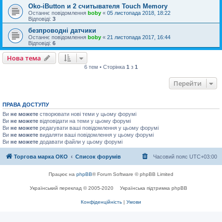
Oko-iButton и 2 считывателя Touch Memory
Останнє повідомлення
boby
«
05 листопада 2018, 18:22
Відповіді:
3
безпроводні датчики
Останнє повідомлення
boby
«
21 листопада 2017, 16:44
Відповіді:
6
Нова тема
6 тем • Сторінка
1
з
1
Перейти
ПРАВА ДОСТУПУ
Ви
не можете
створювати нові теми у цьому форумі
Ви
не можете
відповідати на теми у цьому форумі
Ви
не можете
редагувати ваші повідомлення у цьому форумі
Ви
не можете
видаляти ваші повідомлення у цьому форумі
Ви
не можете
додавати файли у цьому форумі
Торгова марка ОКО
Список форумів
Часовий пояс
UTC+03:00
Працює на
phpBB
® Forum Software © phpBB Limited
Український переклад © 2005-2020
Українська підтримка phpBB
Конфіденційність
|
Умови