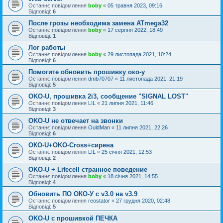
Останнє повідомлення
boby
«
05 травня 2023, 09:16
Відповіді:
6
После грозы необходима замена ATmega32
Останнє повідомлення
boby
«
17 серпня 2022, 18:49
Відповіді:
1
Лог работы
Останнє повідомлення
boby
«
29 листопада 2021, 10:24
Відповіді:
6
Помогите обновить прошивку око-у
Останнє повідомлення
dmb70707
«
11 листопада 2021, 21:19
Відповіді:
5
OKO-U, прошивка 2i3, сообщение "SIGNAL LOST"
Останнє повідомлення
LIL
«
21 липня 2021, 11:46
Відповіді:
3
OKO-U не отвечает на звонки
Останнє повідомлення
OuldMan
«
11 липня 2021, 22:26
Відповіді:
6
ОКО-U+OKO-Cross+сирена
Останнє повідомлення
LIL
«
25 січня 2021, 12:53
Відповіді:
2
OKO-U + Lifecell странное поведение
Останнє повідомлення
boby
«
18 січня 2021, 14:55
Відповіді:
4
Обновить ПО ОКО-У с v3.0 на v3.9
Останнє повідомлення
reostator
«
27 грудня 2020, 02:48
Відповіді:
5
OKO-U с прошивкой ПЕЧКА