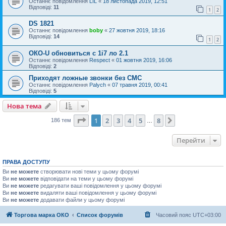
Останнє повідомлення
LIL
«
18 листопада 2019, 12:51
Відповіді:
11
1
2
DS 1821
Останнє повідомлення
boby
«
27 жовтня 2019, 18:16
Відповіді:
14
1
2
ОКО-U обновиться с 1і7 ло 2.1
Останнє повідомлення
Respect
«
01 жовтня 2019, 16:06
Відповіді:
2
Приходят ложные звонки без СМС
Останнє повідомлення
Palych
«
07 травня 2019, 00:41
Відповіді:
5
Нова тема
Сторінка
1
з
8
1
2
3
4
5
8
Далі
186 тем
…
Перейти
ПРАВА ДОСТУПУ
Ви
не можете
створювати нові теми у цьому форумі
Ви
не можете
відповідати на теми у цьому форумі
Ви
не можете
редагувати ваші повідомлення у цьому форумі
Ви
не можете
видаляти ваші повідомлення у цьому форумі
Ви
не можете
додавати файли у цьому форумі
Торгова марка ОКО
Список форумів
Часовий пояс
UTC+03:00