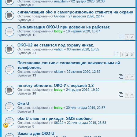
Останнє повідомлення
anagitum
«
02 грудня 2020, 20:33
Відповіді:
6
сигнализация oko u самопроизвольно ставится на охрану
Останнє повідомлення
Gvidon
«
27 вересня 2020, 22:47
Відповіді:
2
Сигнализация OKO-U при дозвоне не работает.
Останнє повідомлення
boby
«
18 червня 2020, 16:07
Відповіді:
11
1
2
OKO-U2 не ставится под охрану никак.
Останнє повідомлення
vallich
«
03 квітня 2020, 10:55
Відповіді:
21
1
2
3
Постановка снятие с сигнализации неизвестным ей
телефоном.
Останнє повідомлення
skifae
«
29 лютого 2020, 12:52
Відповіді:
13
1
2
не могу обновить ОКО-У с версией 1,2
Останнє повідомлення
boby
«
24 грудня 2019, 19:10
Відповіді:
10
1
2
Око U
Останнє повідомлення
boby
«
30 листопада 2019, 22:57
Відповіді:
1
oko-U глюк не приходят SMS вообще
Останнє повідомлення
06222
«
22 листопада 2019, 23:53
Відповіді:
8
Замена для ОКО-U