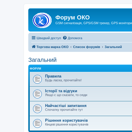
Форум ОКО
GSM сигналізація, GPS/GSM трекер, GPS монітори
Швидкий доступ
Допомога
Торгова марка ОКО
Список форумів
Загальний
Загальний
ФОРУМ
Правила
Будь ласка, прочитайте!
Історії та відгуки
Якщо є що сказати, то сюди
Найчастіші запитання
Спочатку прочитайте тут
Рішення користувачів
Кінцеві рішення користувачів