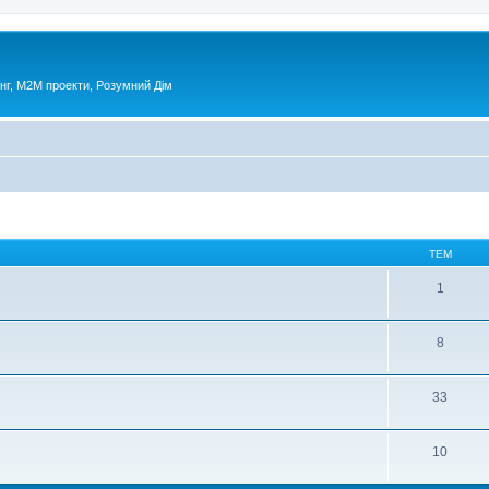
нг, М2М проекти, Розумний Дім
ТЕМ
1
8
33
10