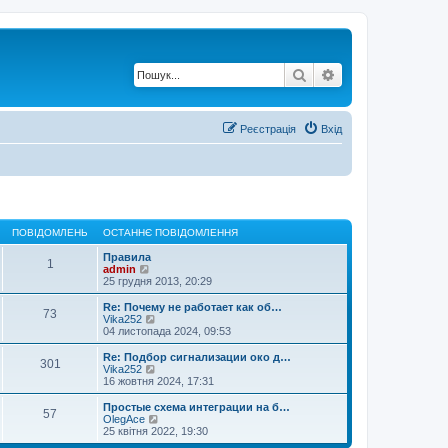
Пошук
Розширений по
Реєстрація
Вхід
ПОВІДОМЛЕНЬ
ОСТАННЄ ПОВІДОМЛЕННЯ
Правила
1
П
admin
е
25 грудня 2013, 20:29
р
е
Re: Почему не работает как об…
73
г
П
Vika252
л
е
04 листопада 2024, 09:53
я
р
н
е
Re: Подбор сигнализации око д…
301
у
г
П
Vika252
т
л
е
16 жовтня 2024, 17:31
и
я
р
о
н
е
Простые схема интеграции на б…
с
57
у
г
П
OlegAce
т
т
л
е
25 квітня 2022, 19:30
а
и
я
р
н