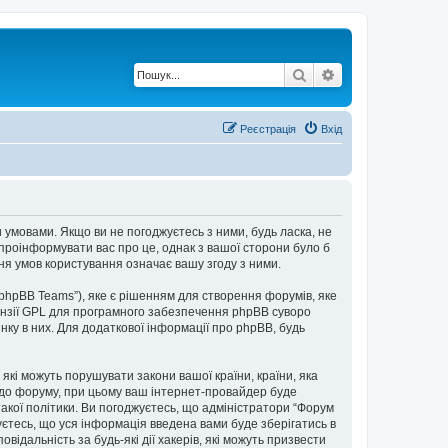
Пошук
Розширений по
Реєстрація
Вхід
ми умовами. Якщо ви не погоджуєтесь з ними, будь ласка, не
 проінформувати вас про це, однак з вашої сторони було б
я умов користування означає вашу згоду з ними.
“phpBB Teams”), яке є рішенням для створення форумів, яке
нзії GPL для програмного забезпечення phpBB суворо
інку в них. Для додаткової інформації про phpBB, будь
 які можуть порушувати закони вашої країни, країни, яка
пі до форуму, при цьому ваш інтернет-провайдер буде
акої політики. Ви погоджуєтесь, що адміністратори “Форум
уєтесь, що уся інформація введена вами буде зберігатись в
відальність за будь-які дії хакерів, які можуть призвести