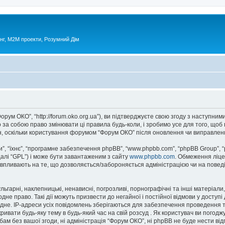
нг, М2М проекти, Розумний Дім
орум ОКО”, “http://forum.oko.org.ua”), ви підтверджуєте свою згоду з наступни
за собою право змінювати ці правила будь-коли, і зробимо усе для того, щоб
н, оскільки користування форумом “Форум ОКО” після оновлення чи виправленн
, “їхнє”, “програмне забезпечення phpBB”, “www.phpbb.com”, “phpBB Group”, 
далі “GPL”) і може бути завантаженим з сайту
www.phpbb.com
. Обмеження ліце
не впливають на те, що дозволяється/забороняється адміністрацією чи на повед
ьгарні, наклепницькі, ненависні, погрозливі, порнографічні та інші матеріали,
не право. Такі дії можуть призвести до негайної і постійної відмови у досту
дне. IP-адреси усіх повідомлень зберігаються для забезпечення проведення т
ивати будь-яку тему в будь-який час на свій розсуд . Як користувач ви погодж
ам без вашої згоди, ні адміністрація “Форум ОКО”, ні phpBB не буде нести відпо