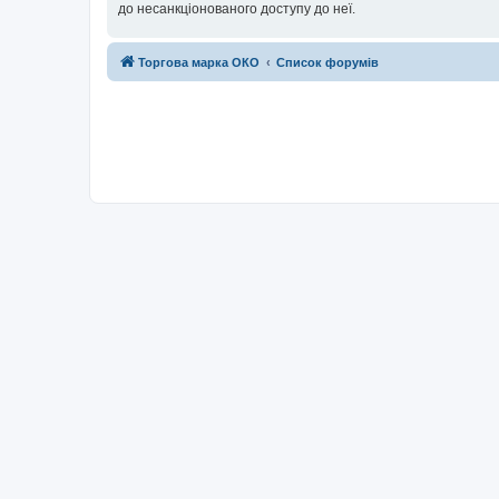
до несанкціонованого доступу до неї.
Торгова марка ОКО
Список форумів