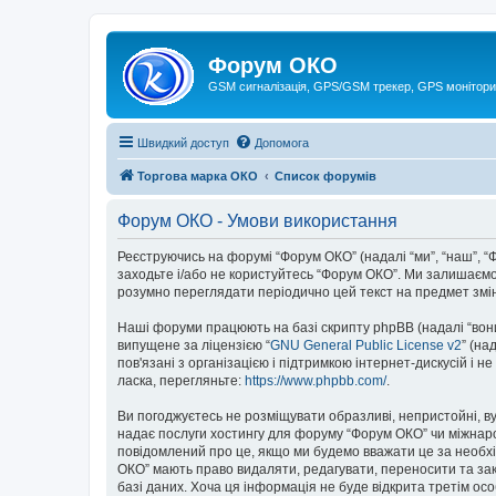
Форум ОКО
GSM сигналізація, GPS/GSM трекер, GPS монітори
Швидкий доступ
Допомога
Торгова марка ОКО
Список форумів
Форум ОКО - Умови використання
Реєструючись на форумі “Форум ОКО” (надалі “ми”, “наш”, “Ф
заходьте і/або не користуйтесь “Форум ОКО”. Ми залишаємо 
розумно переглядати періодично цей текст на предмет змі
Наші форуми працюють на базі скрипту phpBB (надалі “вони”
випущене за ліцензією “
GNU General Public License v2
” (на
пов'язані з організацією і підтримкою інтернет-дискусій і 
ласка, перегляньте:
https://www.phpbb.com/
.
Ви погоджуєтесь не розміщувати образливі, непристойні, вул
надає послуги хостингу для форуму “Форум ОКО” чи міжнарод
повідомлений про це, якщо ми будемо вважати це за необхі
ОКО” мають право видаляти, редагувати, переносити та закр
базі даних. Хоча ця інформація не буде відкрита третім особ