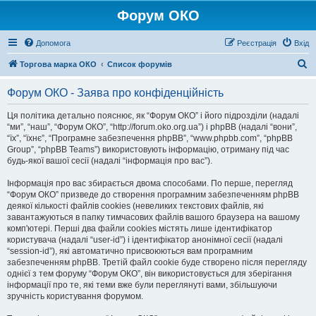
Форум ОКО
Допомога
Реєстрація
Вхід
П
Торгова марка ОКО
Список форумів
о
Форум ОКО - Заява про конфіденційність
ш
у
Ця політика детально пояснює, як “Форум ОКО” і його підрозділи (надалі
“ми”, “наш”, “Форум ОКО”, “http://forum.oko.org.ua”) і phpBB (надалі “вони”,
к
“їх”, “їхнє”, “Програмне забезпечення phpBB”, “www.phpbb.com”, “phpBB
Group”, “phpBB Teams”) використовують інформацію, отриману під час
будь-якої вашої сесії (надалі “інформація про вас”).
Інформація про вас збирається двома способами. По перше, перегляд
“Форум ОКО” призведе до створення програмним забезпеченням phpBB
деякої кількості файлів cookies (невеликих текстових файлів, які
завантажуються в папку тимчасових файлів вашого браузера на вашому
комп'ютері. Перші два файли cookies містять лише ідентифікатор
користувача (надалі “user-id”) і ідентифікатор анонімної сесії (надалі
“session-id”), які автоматично присвоюються вам програмним
забезпеченням phpBB. Третій файл cookie буде створено після перегляду
однієї з тем форуму “Форум ОКО”, він використовується для зберігання
інформації про те, які теми вже були переглянуті вами, збільшуючи
зручність користування форумом.