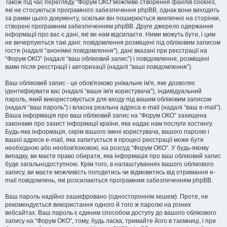
Також під час перегляду “Форум ОКО”можливе створення файлів cookies,
які не стосуються програмного забезпечення phpBB, однак вони виходять
за рамки цього документу, оскільки він поширюється виключно на сторінки,
створені програмним забезпеченням phpBB. Друге джерело одержання
інформації про вас є дані, які ви нам відсилаєте. Ними можуть бути, і цим
не вичерпуються такі дані: повідомлення розміщені під обліковим записом
гостя (надалі “анонімні повідомлення”), дані вказані при реєстрації на
“Форум ОКО” (надалі “ваш обліковий запис”) і повідомлення, розміщені
вами після реєстрації і авторизації (надалі “ваші повідомлення”).
Ваш обліковий запис - це обов'язково унікальне ім'я, яке дозволяє
ідентифікувати вас (надалі “ваше ім'я користувача”), індивідуальний
пароль, який використовується для входу під вашим обліковим записом
(надалі “ваш пароль”) і власна реальна адреса e-mail (надалі “ваш e-mail”).
Ваша інформація про ваш обліковий запис на “Форум ОКО” захищена
законами про захист інформації країни, яка надає нам послуги хостингу.
Будь-яка інформація, окрім вашого імені користувача, вашого паролю і
вашої адреси e-mail, яка запитується в процесі реєстрації може бути
необхідною або необов'язковою, на розсуд “Форум ОКО”. У будь-якому
випадку, ви маєте право обирати, яка інформація про ваш обліковий запис
буде загальнодоступною. Крім того, в налаштуваннях вашого облікового
запису, ви маєте можливість погодитись чи відмовитись від отримання e-
mail повідомлень, які розсилаються програмним забезпеченням phpBB.
Ваш пароль надійно зашифровано (одностороннім хешем). Проте, не
рекомендується використання одного й того ж паролю на різних
вебсайтах. Ваш пароль є єдиним способом доступу до вашого облікового
запису на “Форум ОКО”, тому, будь ласка, тримайте його в таємниці, і при