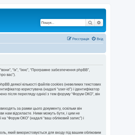
Пошук
Розширений по
Реєстрація
Вхід
“вони”, “їх”, “їхнє”, “Програмне забезпечення phpBB”,
ро вас”).
BB деякої кількості файлів cookies (невеликих текстових
тифікатор користувача (надалі “user-id”) і ідентифікатор
ено після перегляду однієї з тем форуму “Форум ОКО”, він
иходять за рамки цього документу, оскільки він
и нам відсилаєте. Ними можуть бути, і цим не
ї на “Форум ОКО” (надалі “ваш обліковий запис”) і
ароль, який використовується для входу під вашим обліковим