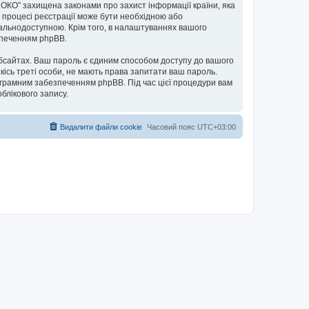
м ОКО” захищена законами про захист інформації країни, яка
в процесі реєстрації може бути необхідною або
гальнодоступною. Крім того, в налаштуваннях вашого
езпеченням phpBB.
бсайтах. Ваш пароль є єдиним способом доступу до вашого
якісь треті особи, не мають права запитати ваш пароль.
ограмним забезпеченням phpBB. Під час цієї процедури вам
блікового запису.
Видалити файли cookie
Часовий пояс
UTC+03:00