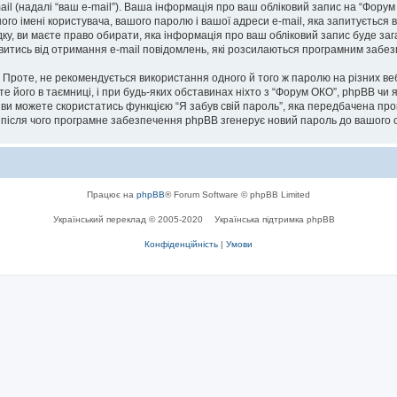
ail (надалі “ваш e-mail”). Ваша інформація про ваш обліковий запис на “Фору
ого імені користувача, вашого паролю і вашої адреси e-mail, яка запитується 
дку, ви маєте право обирати, яка інформація про ваш обліковий запис буде за
мовитись від отримання e-mail повідомлень, які розсилаються програмним заб
роте, не рекомендується використання одного й того ж паролю на різних ве
те його в таємниці, і при будь-яких обставинах ніхто з “Форум ОКО”, phpBB чи 
 ви можете скористатись функцією “Я забув свій пароль”, яка передбачена пр
, після чого програмне забезпечення phpBB згенерує новий пароль до вашого о
Працює на
phpBB
® Forum Software © phpBB Limited
Український переклад © 2005-2020
Українська підтримка phpBB
Конфіденційність
|
Умови