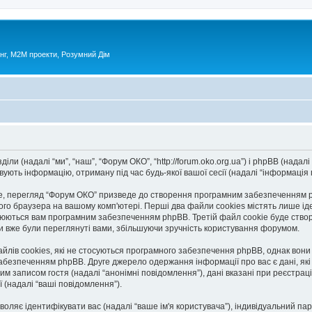
нг, М2М проекти, Розумний Дім
ли (надалі “ми”, “наш”, “Форум ОКО”, “http://forum.oko.org.ua”) і phpBB (надалі 
ють інформацію, отриману під час будь-якої вашої сесії (надалі “інформація п
, перегляд “Форум ОКО” призведе до створення програмним забезпеченням php
го браузера на вашому комп'ютері. Перші два файли cookies містять лише іден
исвоюються вам програмним забезпеченням phpBB. Третій файл cookie буде створ
ми вже були переглянуті вами, збільшуючи зручність користування форумом.
лів cookies, які не стосуються програмного забезпечення phpBB, однак вони в
безпеченням phpBB. Друге джерело одержання інформації про вас є дані, які в
им записом гостя (надалі “анонімні повідомлення”), дані вказані при реєстраці
ї (надалі “ваші повідомлення”).
озволяє ідентифікувати вас (надалі “ваше ім'я користувача”), індивідуальний п