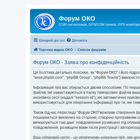
Форум ОКО
GSM сигналізація, GPS/GSM трекер, GPS монітори
Швидкий доступ
Допомога
Торгова марка ОКО
Список форумів
Форум ОКО - Заява про конфіденційність
Ця політика детально пояснює, як “Форум ОКО” і його підрозді
“www.phpbb.com”, “phpBB Group”, “phpBB Teams”) використову
Інформація про вас збирається двома способами. По перше
файлів, які завантажуються в папку тимчасових файлів вашо
анонімної сесії (надалі “session-id”), які автоматично пр
використовується для зберігання інформації про те, які те
Також під час перегляду “Форум ОКО”можливе створення фай
поширюється виключно на сторінки, створені програмним за
вичерпуються такі дані: повідомлення розміщені під обліков
повідомлення, розміщені вами після реєстрації і авторизаці
Ваш обліковий запис - це обов'язково унікальне ім'я, яке д