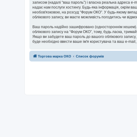
записом (надалі “ваш пароль”) і власна реальна адреса e-m
надає нам послуги хостингу. Будь-яка інформація, окрім ваш
необов'язковою, на розсуд “Форум ОКО”. У будь-якому випа
облікового запису, ви маєте можливість погодитись чи від
Ваш пароль надійно зашифровано (одностороннім хешем). П
облікового запису на “Форум ОКО”, тому, будь ласка, тримай
Якщо ви забудете ваш пароль до вашого облікового запису,
буде необхідно ввести ваше ім'я користувача та ваш e-mail
Торгова марка ОКО
Список форумів