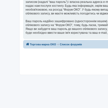
записом (надалі “ваш пароль”) і власна реальна адреса e-m
надає нам послуги хостингу. Будь-яка інформація, окрім ваш
необов'язковою, на розсуд “Форум ОКО”. У будь-якому випа
облікового запису, ви маєте можливість погодитись чи від
Ваш пароль надійно зашифровано (одностороннім хешем). П
облікового запису на “Форум ОКО”, тому, будь ласка, тримай
Якщо ви забудете ваш пароль до вашого облікового запису,
буде необхідно ввести ваше ім'я користувача та ваш e-mail
Торгова марка ОКО
Список форумів