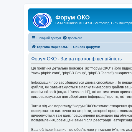
Форум ОКО
GSM сигналізація, GPS/GSM трекер, GPS монітори
Швидкий доступ
Допомога
Торгова марка ОКО
Список форумів
Форум ОКО - Заява про конфіденційність
Ця політика детально пояснює, як “Форум ОКО” і його підрозді
“www.phpbb.com”, “phpBB Group”, “phpBB Teams”) використову
Інформація про вас збирається двома способами. По перше
файлів, які завантажуються в папку тимчасових файлів вашо
анонімної сесії (надалі “session-id”), які автоматично пр
використовується для зберігання інформації про те, які те
Також під час перегляду “Форум ОКО”можливе створення фай
поширюється виключно на сторінки, створені програмним за
вичерпуються такі дані: повідомлення розміщені під обліков
повідомлення, розміщені вами після реєстрації і авторизаці
Ваш обліковий запис - це обов'язково унікальне ім'я, яке д