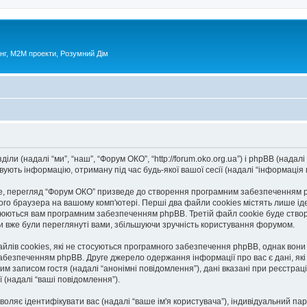
нг, М2М проекти, Розумний Дім
ли (надалі “ми”, “наш”, “Форум ОКО”, “http://forum.oko.org.ua”) і phpBB (надалі 
ють інформацію, отриману під час будь-якої вашої сесії (надалі “інформація п
, перегляд “Форум ОКО” призведе до створення програмним забезпеченням php
го браузера на вашому комп'ютері. Перші два файли cookies містять лише іден
исвоюються вам програмним забезпеченням phpBB. Третій файл cookie буде створ
ми вже були переглянуті вами, збільшуючи зручність користування форумом.
лів cookies, які не стосуються програмного забезпечення phpBB, однак вони в
безпеченням phpBB. Друге джерело одержання інформації про вас є дані, які в
им записом гостя (надалі “анонімні повідомлення”), дані вказані при реєстраці
ї (надалі “ваші повідомлення”).
озволяє ідентифікувати вас (надалі “ваше ім'я користувача”), індивідуальний п