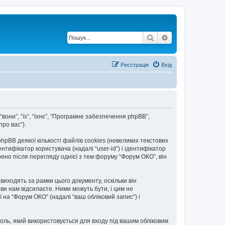
Пошук
Розширений по
Реєстрація
Вхід
“вони”, “їх”, “їхнє”, “Програмне забезпечення phpBB”,
ро вас”).
BB деякої кількості файлів cookies (невеликих текстових
тифікатор користувача (надалі “user-id”) і ідентифікатор
ено після перегляду однієї з тем форуму “Форум ОКО”, він
иходять за рамки цього документу, оскільки він
и нам відсилаєте. Ними можуть бути, і цим не
ї на “Форум ОКО” (надалі “ваш обліковий запис”) і
ароль, який використовується для входу під вашим обліковим