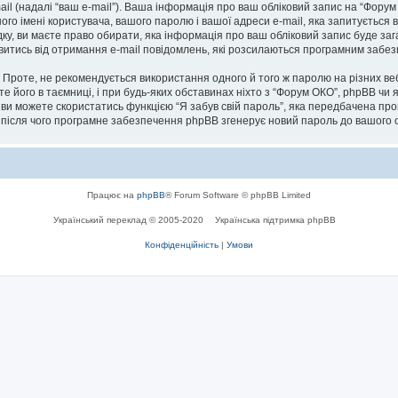
ail (надалі “ваш e-mail”). Ваша інформація про ваш обліковий запис на “Фору
ого імені користувача, вашого паролю і вашої адреси e-mail, яка запитується 
дку, ви маєте право обирати, яка інформація про ваш обліковий запис буде за
мовитись від отримання e-mail повідомлень, які розсилаються програмним заб
роте, не рекомендується використання одного й того ж паролю на різних ве
те його в таємниці, і при будь-яких обставинах ніхто з “Форум ОКО”, phpBB чи 
 ви можете скористатись функцією “Я забув свій пароль”, яка передбачена пр
, після чого програмне забезпечення phpBB згенерує новий пароль до вашого о
Працює на
phpBB
® Forum Software © phpBB Limited
Український переклад © 2005-2020
Українська підтримка phpBB
Конфіденційність
|
Умови