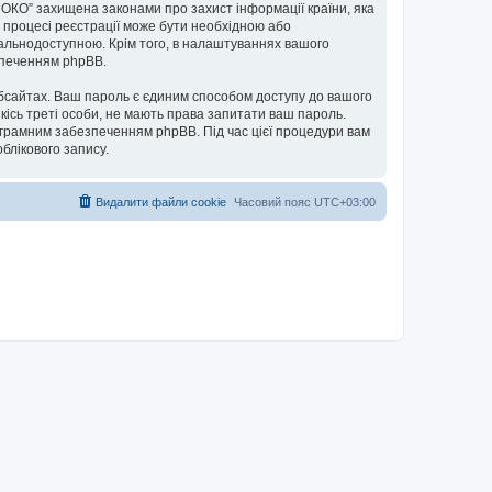
м ОКО” захищена законами про захист інформації країни, яка
в процесі реєстрації може бути необхідною або
гальнодоступною. Крім того, в налаштуваннях вашого
езпеченням phpBB.
бсайтах. Ваш пароль є єдиним способом доступу до вашого
якісь треті особи, не мають права запитати ваш пароль.
ограмним забезпеченням phpBB. Під час цієї процедури вам
блікового запису.
Видалити файли cookie
Часовий пояс
UTC+03:00