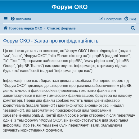
Форум ОКО
Допомога
Реєстрація
Вхід
П
Торгова марка ОКО
Список форумів
о
Форум ОКО - Заява про конфіденційність
ш
у
Ця політика детально пояснює, як “Форум ОКО” і його підрозділи (надалі
“ми”, “наш”, “Форум ОКО”, “http://forum.oko.org.ua”) і phpBB (надалі “вони”,
к
“їх”, “їхнє”, “Програмне забезпечення phpBB”, “www.phpbb.com”, “phpBB
Group”, “phpBB Teams”) використовують інформацію, отриману під час
будь-якої вашої сесії (надалі “інформація про вас”).
Інформація про вас збирається двома способами. По перше, перегляд
“Форум ОКО” призведе до створення програмним забезпеченням phpBB
деякої кількості файлів cookies (невеликих текстових файлів, які
завантажуються в папку тимчасових файлів вашого браузера на вашому
комп'ютері. Перші два файли cookies містять лише ідентифікатор
користувача (надалі “user-id”) і ідентифікатор анонімної сесії (надалі
“session-id”), які автоматично присвоюються вам програмним
забезпеченням phpBB. Третій файл cookie буде створено після перегляду
однієї з тем форуму “Форум ОКО”, він використовується для зберігання
інформації про те, які теми вже були переглянуті вами, збільшуючи
зручність користування форумом.