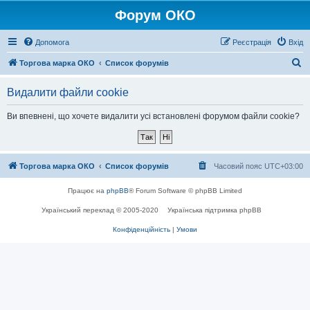
Форум ОКО
Допомога
Реєстрація
Вхід
П
Торгова марка ОКО
Список форумів
о
Видалити файли cookie
ш
у
Ви впевнені, що хочете видалити усі встановлені форумом файли cookie?
к
Торгова марка ОКО
Список форумів
Часовий пояс
UTC+03:00
Працює на
phpBB
® Forum Software © phpBB Limited
Український переклад © 2005-2020
Українська підтримка phpBB
Конфіденційність
|
Умови