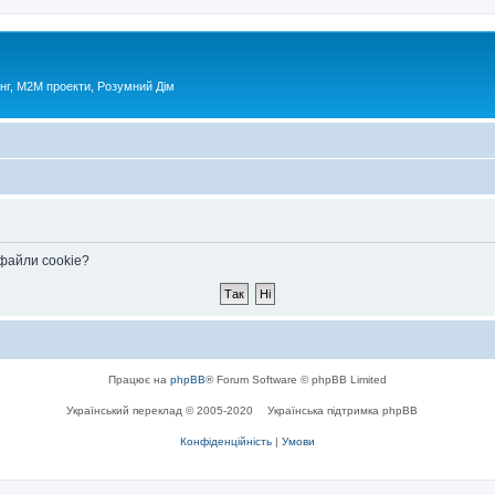
нг, М2М проекти, Розумний Дім
 файли cookie?
Працює на
phpBB
® Forum Software © phpBB Limited
Український переклад © 2005-2020
Українська підтримка phpBB
Конфіденційність
|
Умови