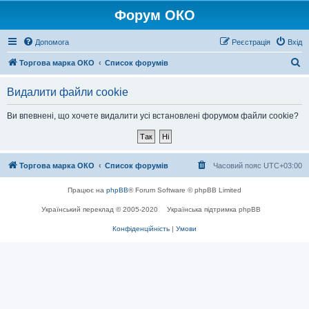
Форум ОКО
Допомога
Реєстрація
Вхід
П
Торгова марка ОКО
Список форумів
о
Видалити файли cookie
ш
у
Ви впевнені, що хочете видалити усі встановлені форумом файли cookie?
к
Торгова марка ОКО
Список форумів
Часовий пояс
UTC+03:00
Працює на
phpBB
® Forum Software © phpBB Limited
Український переклад © 2005-2020
Українська підтримка phpBB
Конфіденційність
|
Умови