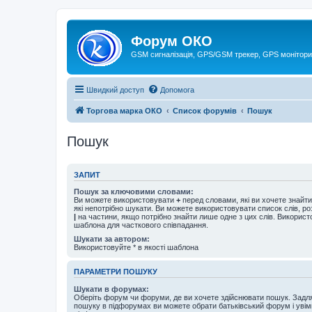
Форум ОКО
GSM сигналізація, GPS/GSM трекер, GPS монітори
Швидкий доступ
Допомога
Торгова марка ОКО
Список форумів
Пошук
Пошук
ЗАПИТ
Пошук за ключовими словами:
Ви можете використовувати
+
перед словами, які ви хочете знайт
які непотрібно шукати. Ви можете використовувати список слів, р
|
на частини, якщо потрібно знайти лише одне з цих слів. Використо
шаблона для часткового співпадання.
Шукати за автором:
Використовуйте * в якості шаблона
ПАРАМЕТРИ ПОШУКУ
Шукати в форумах:
Оберіть форум чи форуми, де ви хочете здійснювати пошук. Задл
пошуку в підфорумах ви можете обрати батьківський форум і увім