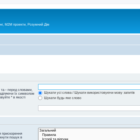
нг, М2М проекти, Розумний Дім
и та
-
перед словами,
Шукати усі слова / Шукати використовуючи мову запитів
озділяючи їх символом
вуйте * в якості
Шукати будь-яке слово
я прискорення
кнути пошук в