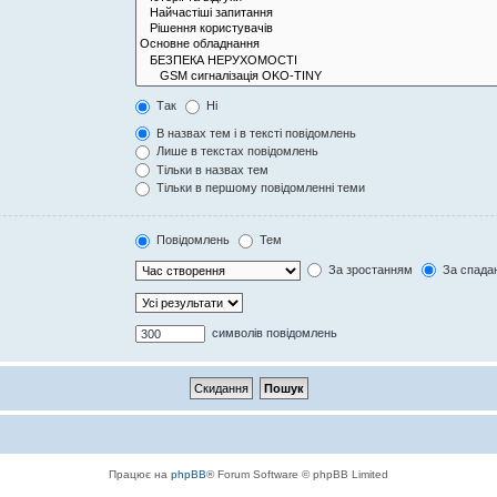
Так
Ні
В назвах тем і в тексті повідомлень
Лише в текстах повідомлень
Тільки в назвах тем
Тільки в першому повідомленні теми
Повідомлень
Тем
За зростанням
За спада
символів повідомлень
Працює на
phpBB
® Forum Software © phpBB Limited