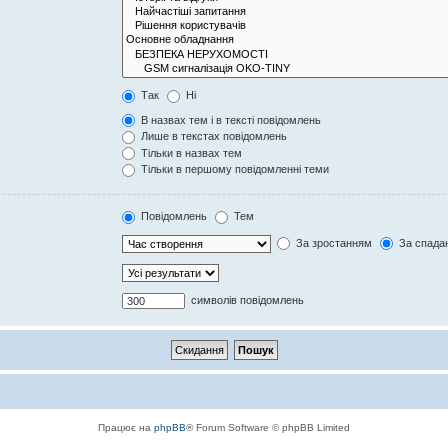
Так
Ні
В назвах тем і в тексті повідомлень
Лише в текстах повідомлень
Тільки в назвах тем
Тільки в першому повідомленні теми
Повідомлень
Тем
За зростанням
За спада
символів повідомлень
Працює на
phpBB
® Forum Software © phpBB Limited