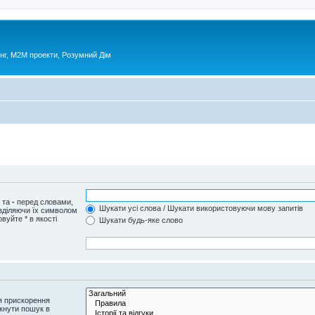
нг, М2М проекти, Розумний Дім
и та
-
перед словами,
Шукати усі слова / Шукати використовуючи мову запитів
озділяючи їх символом
вуйте * в якості
Шукати будь-яке слово
я прискорення
кнути пошук в