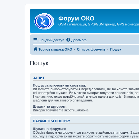
Форум ОКО
GSM сигналізація, GPS/GSM трекер, GPS монітори
Швидкий доступ
Допомога
Торгова марка ОКО
Список форумів
Пошук
Пошук
ЗАПИТ
Пошук за ключовими словами:
Ви можете використовувати
+
перед словами, які ви хочете знайт
які непотрібно шукати. Ви можете використовувати список слів, р
|
на частини, якщо потрібно знайти лише одне з цих слів. Використо
шаблона для часткового співпадання.
Шукати за автором:
Використовуйте * в якості шаблона
ПАРАМЕТРИ ПОШУКУ
Шукати в форумах:
Оберіть форум чи форуми, де ви хочете здійснювати пошук. Задл
пошуку в підфорумах ви можете обрати батьківський форум і увім