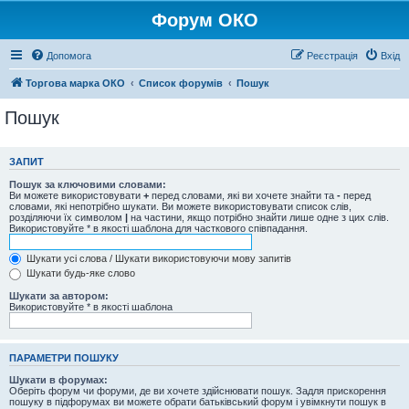
Форум ОКО
Допомога
Реєстрація
Вхід
Торгова марка ОКО
Список форумів
Пошук
Пошук
ЗАПИТ
Пошук за ключовими словами:
Ви можете використовувати
+
перед словами, які ви хочете знайти та
-
перед
словами, які непотрібно шукати. Ви можете використовувати список слів,
розділяючи їх символом
|
на частини, якщо потрібно знайти лише одне з цих слів.
Використовуйте * в якості шаблона для часткового співпадання.
Шукати усі слова / Шукати використовуючи мову запитів
Шукати будь-яке слово
Шукати за автором:
Використовуйте * в якості шаблона
ПАРАМЕТРИ ПОШУКУ
Шукати в форумах:
Оберіть форум чи форуми, де ви хочете здійснювати пошук. Задля прискорення
пошуку в підфорумах ви можете обрати батьківський форум і увімкнути пошук в