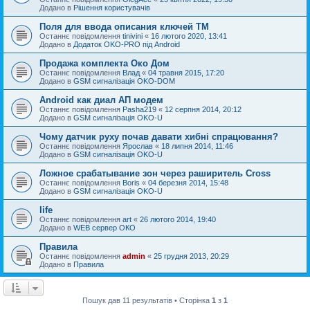
Додано в
Рішення користувачів
Поля для ввода описания ключей TM
Останнє повідомлення
tinivini
«
16 лютого 2020, 13:41
Додано в
Додаток OKO-PRO під Android
Продажа комплекта Око Дом
Останнє повідомлення
Влад
«
04 травня 2015, 17:20
Додано в
GSM сигналізація OKO-DOM
Android как диал АП модем
Останнє повідомлення
Pasha219
«
12 серпня 2014, 20:12
Додано в
GSM сигналізація OKO-U
Чому датчик руху почав давати хибні спрацювання?
Останнє повідомлення
Ярослав
«
18 липня 2014, 11:46
Додано в
GSM сигналізація OKO-U
Ложное срабатывание зон через раширитель Cross
Останнє повідомлення
Boris
«
04 березня 2014, 15:48
Додано в
GSM сигналізація OKO-U
life
Останнє повідомлення
art
«
26 лютого 2014, 19:40
Додано в
WEB сервер ОКО
Правила
Останнє повідомлення
admin
«
25 грудня 2013, 20:29
Додано в
Правила
Пошук дав 11 результатів • Сторінка
1
з
1