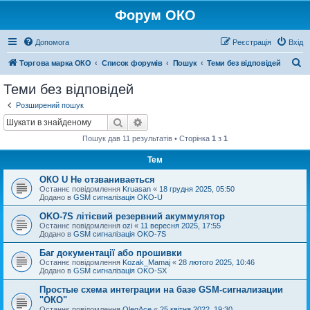
Форум ОКО
Допомога
Реєстрація
Вхід
П
Торгова марка ОКО
Список форумів
Пошук
Теми без відповідей
о
Теми без відповідей
ш
Розширений пошук
у
Пошук
Розширений пошук
к
Пошук дав 11 результатів • Сторінка
1
з
1
Тем
ОКО U Не отзваниваеться
Останнє повідомлення
Kruasan
«
18 грудня 2025, 05:50
Додано в
GSM сигналізація OKO-U
OKO-7S літієвий резервний акуммулятор
Останнє повідомлення
ozi
«
11 вересня 2025, 17:55
Додано в
GSM сигналізація OKO-7S
Баг документації або прошивки
Останнє повідомлення
Kozak_Mamaj
«
28 лютого 2025, 10:46
Додано в
GSM сигналізація OKO-SX
Простые схема интеграции на базе GSM-сигнализации
"ОКО"
Останнє повідомлення
OlegAce
«
25 квітня 2022, 19:30