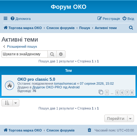
Форум ОКО
Допомога
Реєстрація
Вхід
П
Торгова марка ОКО
Список форумів
Пошук
Активні теми
о
Активні теми
ш
Розширений пошук
у
Пошук
Розширений пошук
к
Пошук дав 1 результат • Сторінка
1
з
1
Тем
OKO pro classic 5.0
Останнє повідомлення
tomashomecat
«
07 серпня 2026, 15:02
Додано в
Додаток OKO-PRO під Android
Відповіді:
76
1
5
6
7
8
…
Пошук дав 1 результат • Сторінка
1
з
1
Перейти
Торгова марка ОКО
Список форумів
Часовий пояс
UTC+03:00