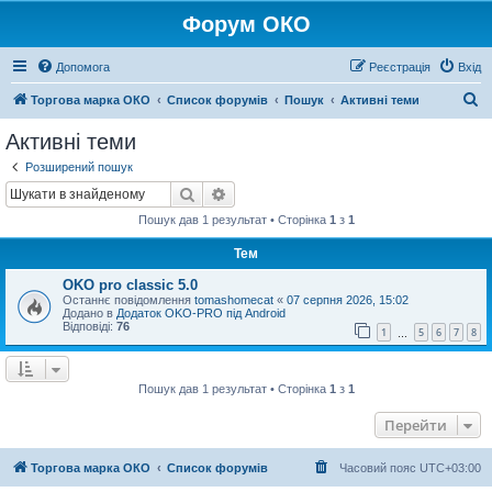
Форум ОКО
Допомога
Реєстрація
Вхід
П
Торгова марка ОКО
Список форумів
Пошук
Активні теми
о
Активні теми
ш
Розширений пошук
у
Пошук
Розширений пошук
к
Пошук дав 1 результат • Сторінка
1
з
1
Тем
OKO pro classic 5.0
Останнє повідомлення
tomashomecat
«
07 серпня 2026, 15:02
Додано в
Додаток OKO-PRO під Android
Відповіді:
76
1
5
6
7
8
…
Пошук дав 1 результат • Сторінка
1
з
1
Перейти
Торгова марка ОКО
Список форумів
Часовий пояс
UTC+03:00