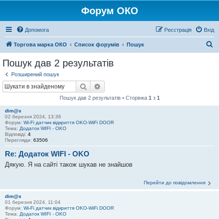
Форум ОКО
Допомога
Реєстрація
Вхід
П
Торгова марка ОКО
Список форумів
Пошук
о
Пошук дав 2 результатів
ш
Розширений пошук
у
Пошук
Розширений пошук
к
Пошук дав 2 результатів • Сторінка
1
з
1
dim@s
02 березня 2024, 13:36
Форум:
Wi-Fi датчик відкриття OKO-WiFi DOOR
Тема:
Додаток WIFI - OKO
Відповіді:
4
Перегляди:
63506
Re: Додаток WIFI - OKO
Дякую. Я на сайті також шукав не знайшов
Перейти до повідомлення
dim@s
01 березня 2024, 11:04
Форум:
Wi-Fi датчик відкриття OKO-WiFi DOOR
Тема:
Додаток WIFI - OKO