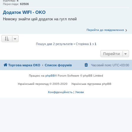
Відповіді:
4
Перегляди:
63506
Додаток WIFI - OKO
Неможу знайти цей додаток на гугл плей
Перейти до повідомлення
Пошук дав 2 результатів • Сторінка
1
з
1
Перейти
Торгова марка ОКО
Список форумів
Часовий пояс
UTC+03:00
Працює на
phpBB
® Forum Software © phpBB Limited
Український переклад © 2005-2020
Українська підтримка phpBB
Конфіденційність
|
Умови